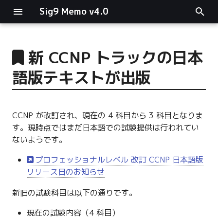
Sig9 Memo v4.0
I
n
新 CCNP トラックの日本
main関数
i
語版テキストが出版
t
リスト関連
i
ファイルの読み書き
CCNP が改訂され、現在の 4 科目から 3 科目となりま
a
す。現時点ではまだ日本語での試験提供は行われてい
ログ関連
l
ないようです。
i
プロフェッショナルレベル 改訂 CCNP 日本語版
条件分岐
リリース日のお知らせ
z
型指定
i
新旧の試験科目は以下の通りです。
n
現在の試験内容（4 科目）