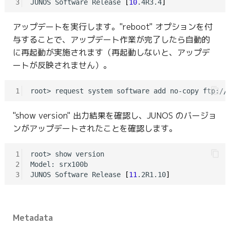
3
JUNOS Software Release 
[
10
.4R3.4
]
g
s
アップデートを実行します。"reboot" オプションを付
与することで、アップデート作業が完了したら自動的
e
に再起動が実施されます（再起動しないと、アップデ
a
ートが反映されません）。
r
1
c
"show version" 出力結果を確認し、JUNOS のバージョ
h
ンがアップデートされたことを確認します。
1
root> show version 

2
Model: srx100b

3
JUNOS Software Release 
[
11
.2R1.10
]
Metadata