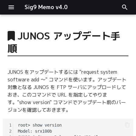
Sig9 Memo v4.0
I
n
JUNOS アップデート手
main関数
i
順
t
リスト関連
i
ファイルの読み書き
JUNOS をアップデートするには "request system
a
software add 〜" コマンドを使います。アップデート
ログ関連
l
対象となる JUNOS を FTP サーバにアップロードして
おき、このコマンドで URL を指定してやりま
i
条件分岐
す。"show version" コマンドでアップデート前のバー
z
ジョンを確認しておきます。
型指定
i
1
root> show version

n
2
Model: srx100b
