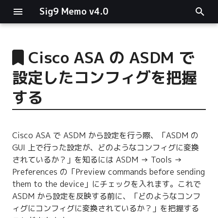
Sig9 Memo v4.0
I
n
Cisco ASA の ASDM で
main関数
i
設定したコンフィグを把握
t
リスト関連
する
i
ファイルの読み書き
a
Cisco ASA で ASDM から設定を行う際、「ASDM の
ログ関連
l
GUI 上で行った設定が、どのようなコンフィグに変換
i
されているか？」を知るには ASDM → Tools →
条件分岐
Preferences の「Preview commands before sending
z
them to the device」にチェックを入れます。これで
型指定
i
ASDM から設定を反映する前に、「どのようなコンフ
n
ィグにコンフィグに変換されているか？」を把握する