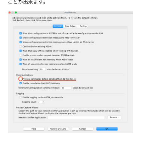
ことが出来ます。
g
s
e
a
r
c
h