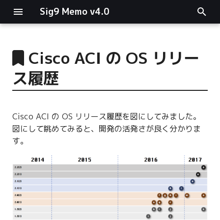
Sig9 Memo v4.0
I
n
Cisco ACI の OS リリー
main関数
i
ス履歴
t
リスト関連
i
ファイルの読み書き
Cisco ACI の OS リリース履歴を図にしてみました。
a
図にして眺めてみると、開発の活発さが良く分かりま
ログ関連
l
す。
i
条件分岐
z
型指定
i
n