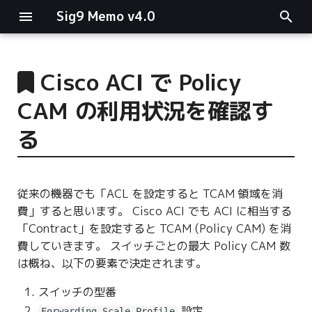
Sig9 Memo v4.0
I
n
Cisco ACI で Policy
main関数
i
CAM の利用状況を確認す
t
リスト関連
る
i
ファイルの読み書き
a
従来の機器でも「ACL を設定すると TCAM 領域を消
ログ関連
l
費」すると思います。 Cisco ACI でも ACI に相当する
i
「Contract」を設定すると TCAM (Policy CAM) を消
条件分岐
費していきます。 スイッチごとの最大 Policy CAM 数
z
は概ね、以下の要素で決定されます。
型指定
i
スイッチの型番
n
設定
Forwarding Scale Profile