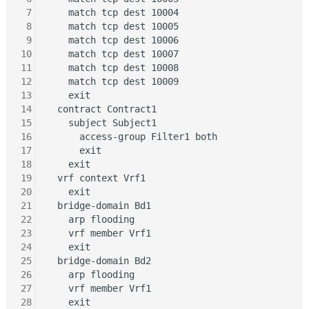
 7
    match tcp dest 10004

 8
    match tcp dest 10005

 9
    match tcp dest 10006

10
    match tcp dest 10007

11
    match tcp dest 10008

12
    match tcp dest 10009

13
    exit

14
  contract Contract1

15
    subject Subject1

16
      access-group Filter1 both

17
      exit

18
    exit

19
  vrf context Vrf1

20
    exit

21
  bridge-domain Bd1

22
    arp flooding

23
    vrf member Vrf1

24
    exit

25
  bridge-domain Bd2

26
    arp flooding

27
    vrf member Vrf1

28
    exit
