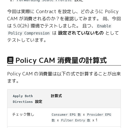
g
今回は実際に Contract を設定し、どのように Policy
s
CAM が消費されるのか？を確認してみます。 尚、今回
e
は 5.0(2h) 環境でテストしました。 且つ、
Enable
は
設定されていないもの
として
Policy Compression
a
テストしています。
r
c
Policy CAM 消費量の計算式
h
Policy CAM の消費量は以下の式で計算することが出来
ます。
計算式
Apply Both
設定
Directions
チェック無し
x
Consumer EPG 数
Provider EPG
x
x 1
数
Filter Entry 数