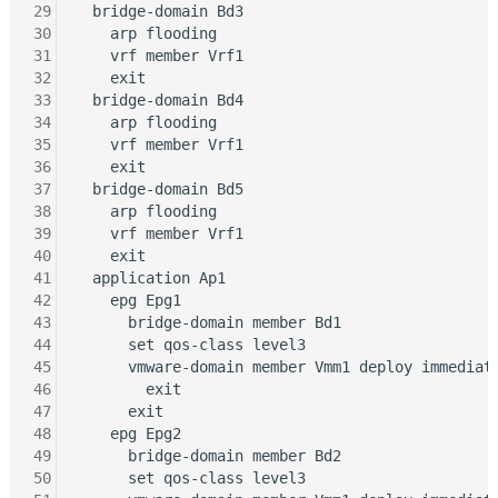
29
  bridge-domain Bd3

30
    arp flooding

31
    vrf member Vrf1

32
    exit

33
  bridge-domain Bd4

34
    arp flooding

35
    vrf member Vrf1

36
    exit

37
  bridge-domain Bd5

38
    arp flooding

39
    vrf member Vrf1

40
    exit

41
  application Ap1

42
    epg Epg1

43
      bridge-domain member Bd1

44
      set qos-class level3

45
      vmware-domain member Vmm1 deploy immediate
46
        exit

47
      exit

48
    epg Epg2

49
      bridge-domain member Bd2

50
      set qos-class level3
