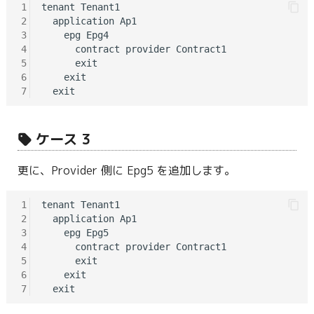
1
tenant Tenant1

2
  application Ap1

3
    epg Epg4

4
      contract provider Contract1

5
      exit

6
    exit

7
ケース 3
更に、Provider 側に Epg5 を追加します。
1
tenant Tenant1

2
  application Ap1

3
    epg Epg5

4
      contract provider Contract1

5
      exit

6
    exit

7