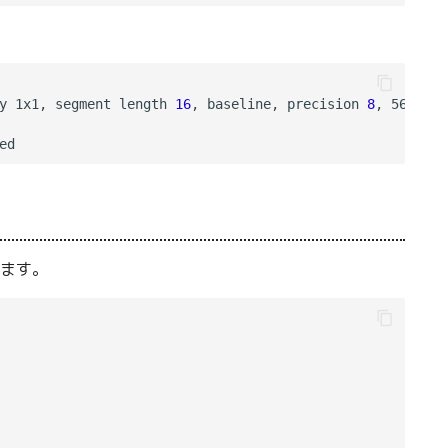
y 1x1, segment length 
16
, baseline, precision 
8
, 5600x42
ます。