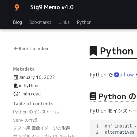
Sig9 Memo v4.0
Blog
Bookmarks
Links
Python
Pytho
Back to index
Metadata
Python で
pillow
January 10, 2022
in
Python
1 min read
Python
Table of contents
Python をインス
Python のインストール
venv の作成
1
dnf install -
テスト用 画像イメージの取得
2
サンプルスクリプト (チュートリ