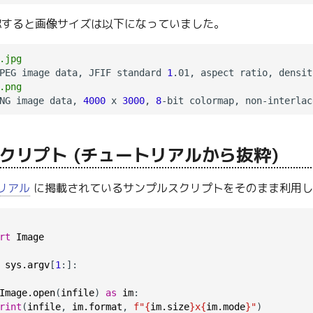
すると画像サイズは以下になっていました。
.jpg
PEG image data, JFIF standard 
1
.01, aspect ratio, densit
.png
NG image data, 
4000
 x 
3000
, 
8
クリプト (チュートリアルから抜粋)
トリアル
に掲載されているサンプルスクリプトをそのまま利用し
rt
Image
sys.argv
[
1
:]:

Image.open
(
infile
) 
as
im
:

rint
(
infile
, 
im.format
, 
f"{
im.size
}x{
im.mode
}"
)
