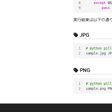
8
except
OS
9
pass
実行結果は以下の通
JPG
1
# python pill
2
sample.jpg JP
PNG
1
# python pill
2
sample.png PN