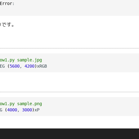
Error
:

りです。
ow1.py sample.jpg
EG 
(
5600
, 
4200
)
ow1.py sample.png
G 
(
4000
, 
3000
)