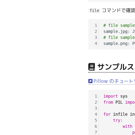
コマンドで確認
file
1
# file sample
2
sample.jpg: J
3
# file sample
4
sample.png: P
サンプルス
Pillow のチュー
1
import
sys
2
from
PIL
impo
3
4
for
infile
in
5
try
:

6
with
7
p