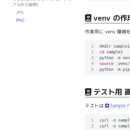
アルから抜粋)
JPG
venv の作
PNG
作業用に venv 環境
1
2
cd
 sample1

3
4
source
 .venv/
5
テスト用 
テストは
Sample F
1
curl -o sampl
2