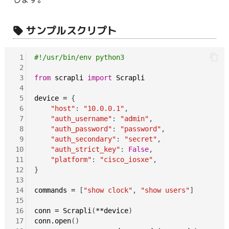
サンプルスクリプト
 1
#!/usr/bin/env python3
 2
 3
from
scrapli
import
Scrapli
 4
 5
device
=
 {

 6
"host"
: 
"10.0.0.1"
,

 7
"auth_username"
: 
"admin"
,

 8
"auth_password"
: 
"password"
,

 9
"auth_secondary"
: 
"secret"
,

10
"auth_strict_key"
: 
False
,

11
"platform"
: 
"cisco_iosxe"
,

12
}

13
14
commands
=
 [
"show clock"
, 
"show users"
]

15
16
conn
=
Scrapli
(
**device
17
conn.open