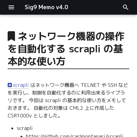
Sig9 Memo v4.0
I
n
ネットワーク機器の操作
main関数
i
を自動化する scrapli の基
t
リスト関連
本的な使い方
i
ファイルの読み書き
a
scrapli
はネットワーク機器へ TELNET や SSH など
ログ関連
l
を実行し、制御を自動化するのに利用出来るライブラ
i
リです。 今回は scrapli の基本的な使い方をメモして
条件分岐
おきます。 自動化の対象は CML2 上に作成した
z
CSR1000v としました。
型指定
i
scrapli
n
https://github.com/carlmontanari/scrapli