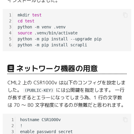
インストールしました。
1
mkdir 
test
2
cd
test
3
4
source
 .venv/bin/activate

5
python -m pip install --upgrade pip

6
ネットワーク機器の用意
CML2 上の CSR1000v は以下のコンフィグを設定しま
した。
には公開鍵を指定します。 一行
(PUBLIC-KEY)
が長すぎるとエラーになってしまう為、1 行の文字数
は 70 〜 80 文字程度にするのが無難だと思われます。
 1
hostname CSR1000v

 2
!

 3
enable password secret
