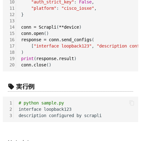
10
"auth_strict_key"
: 
False
,

11
"platform"
: 
"cisco_iosxe"
,

12
}

13
14
conn
=
Scrapli
(
**device
15
conn.open
16
response
=
conn.send_configs
(

17
    [
"interface loopback123"
, 
"description conf
18
19
print
(
response.result
20
conn.close
実行例
1
# python sample.py
2
interface loopback123

3