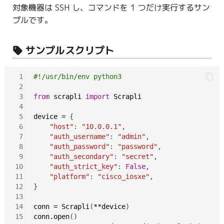
対象機器は SSH し、コマンドを 1 つだけ実行するサン
プルです。
サンプルスクリプト
 1
#!/usr/bin/env python3
 2
 3
from
scrapli
import
Scrapli
 4
 5
device
=
 {

 6
"host"
: 
"10.0.0.1"
,

 7
"auth_username"
: 
"admin"
,

 8
"auth_password"
: 
"password"
,

 9
"auth_secondary"
: 
"secret"
,

10
"auth_strict_key"
: 
False
,

11
"platform"
: 
"cisco_iosxe"
,

12
}

13
14
conn
=
Scrapli
(
**device
15
conn.open