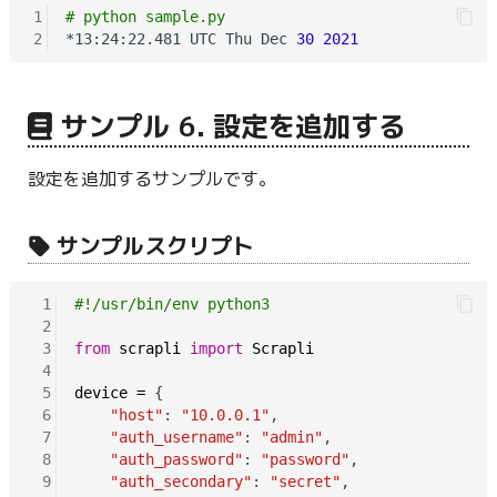
1
# python sample.py
2
*13:24:22.481 UTC Thu Dec 
30
2021
サンプル 6. 設定を追加する
設定を追加するサンプルです。
サンプルスクリプト
 1
#!/usr/bin/env python3
 2
 3
from
scrapli
import
Scrapli
 4
 5
device
=
 {

 6
"host"
: 
"10.0.0.1"
,

 7
"auth_username"
: 
"admin"
,

 8
"auth_password"
: 
"password"
,

 9
"auth_secondary"
: 
"secret"
,
