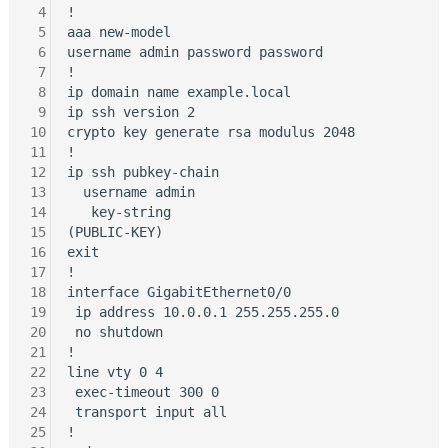
 4
!

 5
aaa new-model

 6
username admin password password

 7
!

 8
ip domain name example.local

 9
ip ssh version 2

10
crypto key generate rsa modulus 2048

11
!

12
ip ssh pubkey-chain

13
  username admin

14
   key-string

15
(PUBLIC-KEY)

16
exit

17
!

18
interface GigabitEthernet0/0

19
 ip address 10.0.0.1 255.255.255.0

20
 no shutdown

21
!

22
line vty 0 4

23
 exec-timeout 300 0

24
 transport input all

25
!
