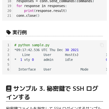
18
responses
=
conn.send_commands
(
commands
19
for
response
in
responses
:

20
print
(
response.result
21
conn.close
実行例
1
# python sample.py
2
*09:17:42.536 UTC Thu Dec 
30
2021
3
    Line       User       Host
(
s
)
              Id
4
*  
1
 vty 
0
     admin      idle                 
0
5
6
サンプル 3. 秘密鍵で SSH ログ
インする
秘密鍵ファイルを指定して SSH ログインするサンプル