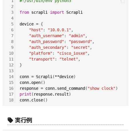
 1
#!/usr/bin/env python3
 2
 3
from
scrapli
import
Scrapli
 4
 5
device
=
 {

 6
"host"
: 
"10.0.0.1"
,

 7
"auth_username"
: 
"admin"
,

 8
"auth_password"
: 
"password"
,

 9
"auth_secondary"
: 
"secret"
,

10
"platform"
: 
"cisco_iosxe"
,

11
"transport"
: 
"telnet"
,

12
}

13
14
conn
=
Scrapli
(
**device
15
conn.open
16
response
=
conn.send_command
(
"show clock"
17
print
(
response.result
18
conn.close
実行例