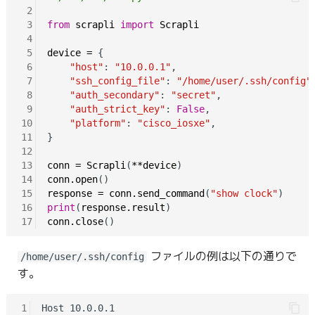
 2
 3
from
scrapli
import
Scrapli
 4
 5
device
=
 {

 6
"host"
: 
"10.0.0.1"
,

 7
"ssh_config_file"
: 
"/home/user/.ssh/config"
,
 8
"auth_secondary"
: 
"secret"
,

 9
"auth_strict_key"
: 
False
,

10
"platform"
: 
"cisco_iosxe"
,

11
}

12
13
conn
=
Scrapli
(
**device
14
conn.open
15
response
=
conn.send_command
(
"show clock"
16
print
(
response.result
17
conn.close
ファイルの例は以下の通りで
/home/user/.ssh/config
す。
1
Host 10.0.0.1
