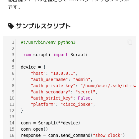
です。
サンプルスクリプト
 1
#!/usr/bin/env python3
 2
 3
from
scrapli
import
Scrapli
 4
 5
device
=
 {

 6
"host"
: 
"10.0.0.1"
,

 7
"auth_username"
: 
"admin"
,

 8
"auth_private_key"
: 
"/home/user/.ssh/id_rsa
 9
"auth_secondary"
: 
"secret"
,

10
"auth_strict_key"
: 
False
,

11
"platform"
: 
"cisco_iosxe"
,

12
}

13
14
conn
=
Scrapli
(
**device
15
conn.open
16
response
=
conn.send_command
(
"show clock"