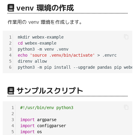
g
venv 環境の作成
s
作業用の venv 環境を作成します。
e
a
1
2
cd
 webex-example

r
3
4
echo
'source .venv/bin/activate'
 > .envrc

c
5
direnv allow

6
h
サンプルスクリプト
 1
#!/usr/bin/env python3
 2
 3
import
argparse
 4
import
configparser
 5
import
os