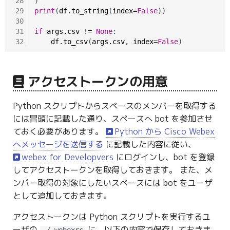
28
29
print
(
df.to_string
(
index=
False
))

30
31
if
args.csv
!=
None
:

32
df.to_csv
(
args.csv
, 
index=
False
アクセストークンの用意
Python スクリプトからスペースのメンバーを取得する
には冒頭に記載した通り、スペースへ bot を参加させ
ておく必要があります。
Python から Cisco Webex
へメッセージを送信する
に記載した内容に従い、
webex for Developvers
にログインし、bot を登録
してアクセストークンを取得しておきます。 また、メ
ンバー取得の対象にしたいスペースには bot をユーザ
として追加しておきます。
アクセストークンは Python スクリプトを実行するユ
ーザの
に、以下の内容で保存しておきま