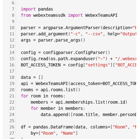
 6
 7
import
pandas
 8
from
webexteamssdk
import
WebexTeamsAPI
 9
10
parser
=
argparse.ArgumentParser
(
description=
"R
11
parser.add_argument
(
"-c"
, 
"--csv"
, 
help=
"Output
12
args
=
parser.parse_args
()

13
14
config
=
configparser.ConfigParser
15
config.read
(
os.path.expanduser
(
"~"
) 
+
"/.webexr
16
BOT_ACCESS_TOKEN
=
config
[
"settings"
][
"BOT_ACCE
17
18
data
=
19
api
=
WebexTeamsAPI
(
access_token=BOT_ACCESS_TOK
20
rooms
=
api.rooms.list
21
for
room
in
rooms
:

22
members
=
api.memberships.list
(
room.id
)

23
for
member
in
members
:

24
data.append
([
room.title
, 
member.personD
25
26
df
=
pandas.DataFrame
(
data
, 
columns=
[
"Room"
, 
"N
27
by=
[
"Room"
, 
"Name"
]
