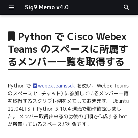
Sig9 Memo v4.0
I
n
Python で Cisco Webex
main関数
i
Teams のスペースに所属す
t
リスト関連
るメンバー一覧を取得する
i
ファイルの読み書き
a
Python で
webexteamssdk
を使い、Webex Teams
ログ関連
l
のスペース (≒ チャット) に参加しているメンバー一覧
i
を取得するスクリプト例をメモしておきます。 Ubuntu
条件分岐
22.04LTS + Python 3.10.4 環境で動作確認しまし
z
た。 メンバー取得出来るのは後の手順で作成する bot
型指定
i
が所属しているスペースが対象です。
n