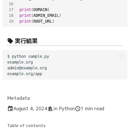
16
17
print
(
DOMAIN
18
print
(
ADMIN_EMAIL
19
print
(
ROOT_URL
実行結果
$ python sample.py

example.org

admin@example.org

Metadata
August 4, 2024
in
Python
1 min read
Table of contents