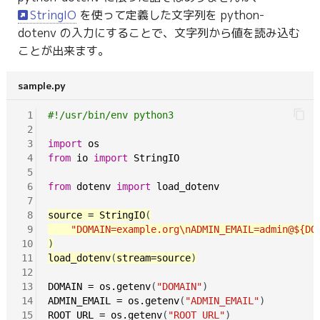
StringIO
を使って定義した文字列を python-
dotenv の入力にすることで、文字列から値を読み込む
ことが出来ます。
sample.py
 1
#!/usr/bin/env python3
 2
 3
import
os
 4
from
io
import
StringIO
 5
 6
from
dotenv
import
load_dotenv
 7
 8
source
=
StringIO
 9
"DOMAIN=example.org\nADMIN_EMAIL=admin@${DO
10
11
load_dotenv
(
stream=source
12
13
DOMAIN
=
os.getenv
(
"DOMAIN"
14
ADMIN_EMAIL
=
os.getenv
(
"ADMIN_EMAIL"
15
ROOT_URL
=
os.getenv
(
"ROOT_URL"
)
