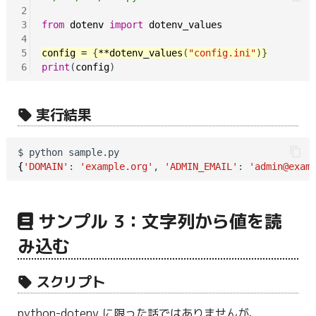
2
3
from
dotenv
import
dotenv_values
4
5
config
=
 {
**dotenv_values
(
"config.ini"
6
print
(
config
実行結果
{
'DOMAIN'
: 
'example.org'
, 
'ADMIN_EMAIL'
: 
'admin@exam
サンプル 3：文字列から値を読
み込む
スクリプト
python-dotenv に限った話ではありませんが、