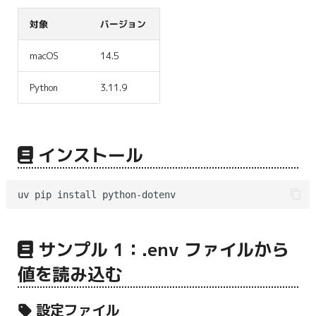
g
対象
バージョン
s
macOS
14.5
e
a
Python
3.11.9
r
c
インストール
h
サンプル 1：.env ファイルから
値を読み込む
設定ファイル