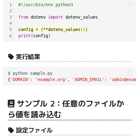
1
#!/usr/bin/env python3
2
3
from
dotenv
import
dotenv_values
4
5
config
=
 {
**dotenv_values
6
print
(
config
実行結果
{
'DOMAIN'
: 
'example.org'
, 
'ADMIN_EMAIL'
: 
'admin@exam
サンプル 2：任意のファイルか
ら値を読み込む
設定ファイル