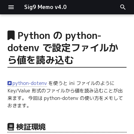
Sig9 Memo v4.0
I
n
Python の python-
main関数
i
dotenv で設定ファイルか
t
リスト関連
ら値を読み込む
i
ファイルの読み書き
a
python-dotenv
を使うと ini ファイルのように
ログ関連
l
Key/Value 形式のファイルから値を読み込むことが出
i
来ます。 今回は python-dotenv の使い方をメモして
条件分岐
おきます。
z
型指定
i
検証環境
n