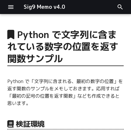
Sig9 Memo v4.0
I
n
Python で文字列に含ま
main関数
i
れている数字の位置を返す
t
リスト関連
関数サンプル
i
ファイルの読み書き
a
Python で「文字列に含まれる、最初の数字の位置」を
ログ関連
l
返す関数のサンプルをメモしておきます。応用すれば
i
「最初の記号の位置を返す関数」なども作成できると
条件分岐
思います。
z
型指定
i
検証環境
n