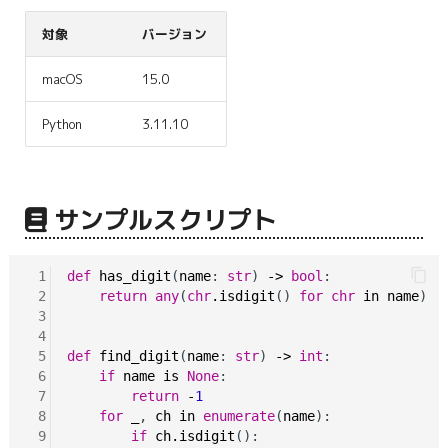
g
対象
バージョン
s
macOS
15.0
e
a
Python
3.11.10
r
c
サンプルスクリプト
h
 1
def
has_digit
(
name
: 
str
) 
->
bool
:

 2
return
any
(
chr
.isdigit
() 
for
chr
in
name
)

 3
 4
 5
def
find_digit
(
name
: 
str
) 
->
int
:

 6
if
name
is
None
:

 7
return
-
1
 8
for
_
, 
ch
in
enumerate
(
name
):

 9
if
ch.isdigit
():
