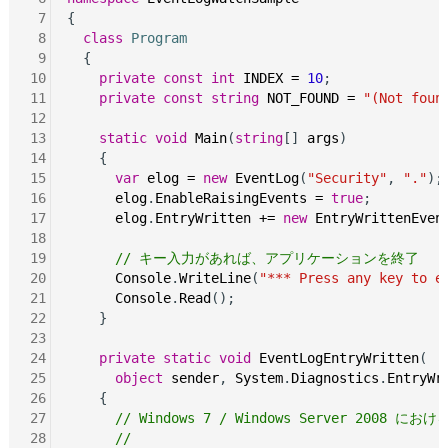
 7
{

 8
class
Program
 9
  {

10
private
const
int
INDEX
=
10
;

11
private
const
string
NOT_FOUND
=
"(Not foun
12
13
static
void
Main
(
string
[] 
args
)

14
    {

15
var
elog
=
new
EventLog
(
"Security"
, 
"."
);

16
elog
.
EnableRaisingEvents
=
true
;

17
elog
.
EntryWritten
+=
new
EntryWrittenEven
18
19
// キー入力があれば、アプリケーションを終了
20
Console
.
WriteLine
(
"*** Press any key to e
21
Console
.
Read
();

22
    }

23
24
private
static
void
EventLogEntryWritten
(

25
object
sender
, 
System
.
Diagnostics
.
EntryWr
26
    {

27
// Windows 7 / Windows Server 2008
28
//