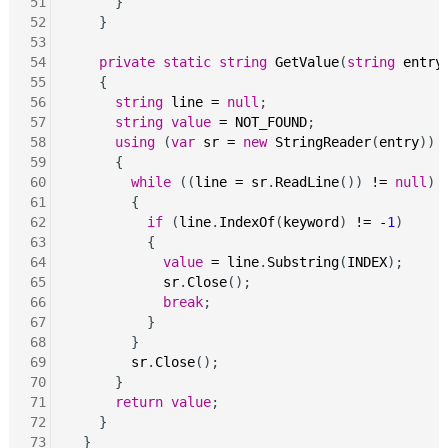
51
      }

52
    }

53
54
private
static
string
GetValue
(
string
entry
55
    {

56
string
line
=
null
;

57
string
value
=
NOT_FOUND
;

58
using
 (
var
sr
=
new
StringReader
(
entry
))

59
      {

60
while
 ((
line
=
sr
.
ReadLine
()) 
!=
null
)

61
        {

62
if
 (
line
.
IndexOf
(
keyword
) 
!=
-
1
)

63
          {

64
value
=
line
.
Substring
(
INDEX
);

65
sr
.
Close
();

66
break
;

67
          }

68
        }

69
sr
.
Close
();

70
      }

71
return
value
;

72
    }

73
  }
