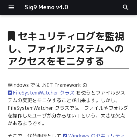
Sig9 Memo v4.0
I
n
セキュリティログを監視
main関数
i
し、ファイルシステムへの
t
リスト関連
アクセスをモニタする
i
ファイルの読み書き
a
Windows では .NET Framework の
ログ関連
l
FileSystemWatcher クラス
を使うとファイルシス
i
テムの変更をモニタすることが出来ます。しかし、
条件分岐
FileSystemWatcher クラスでは「ファイルやフォルダ
z
を操作したユーザが分からない」という、大きな欠点
型指定
i
があるようです。
n
そこで、代替手段として
Windows のセキュリティ