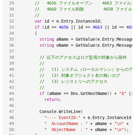
29
//   4656 ファイルオープン    4663 ファイル
30
//   4660 ファイル削除        4658 ファイ
31
//
32
var
id
=
e
.
Entry
.
InstanceId
;

33
if
 (
id
==
4656
||
id
==
4663
||
id
==
469
34
      {

35
string
aName
=
GetValue
(
e
.
Entry
.
Message
36
string
oName
=
GetValue
(
e
.
Entry
.
Message
37
38
// 以下のアクセスはログ監視の対象から除外
39
//
40
//   (1) システム（ローカルマシン）からのア
41
//   (2) 対象オブジェクト名の無いログ
42
//   (3) レジストリへのアクセス
43
//
44
if
 (
aName
==
Dns
.
GetHostName
() 
+
"$"
||
45
return
;

46
47
Console
.
WriteLine
(

48
"---- EventID:"
+
e
.
Entry
.
InstanceId
49
"  AccountName : "
+
aName
+
"\n"
+
50
"  ObjectName  : "
+
oName
+
"\n"
);
