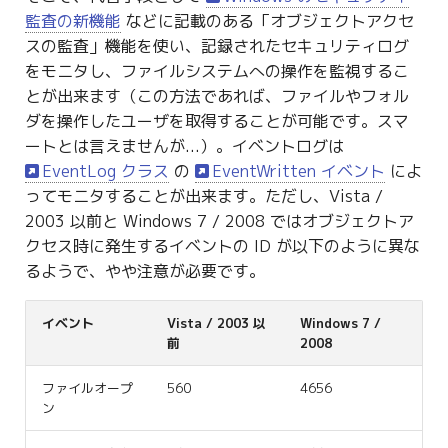
g
監査の新機能
などに記載のある「オブジェクトアクセ
スの監査」機能を使い、記録されたセキュリティログ
s
をモニタし、ファイルシステムへの操作を監視するこ
e
とが出来ます（この方法であれば、ファイルやフォル
ダを操作したユーザを取得することが可能です。スマ
a
ートとは言えませんが...）。イベントログは
r
EventLog クラス
の
EventWritten イベント
によ
c
ってモニタすることが出来ます。ただし、Vista /
2003 以前と Windows 7 / 2008 ではオブジェクトア
h
クセス時に発生するイベントの ID が以下のように異な
るようで、やや注意が必要です。
イベント
Vista / 2003 以
Windows 7 /
前
2008
ファイルオープ
560
4656
ン