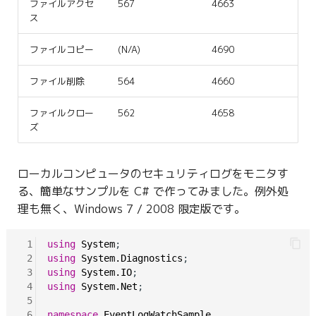
ファイルアクセ
567
4663
ス
ファイルコピー
(N/A)
4690
ファイル削除
564
4660
ファイルクロー
562
4658
ズ
ローカルコンピュータのセキュリティログをモニタす
る、簡単なサンプルを C# で作ってみました。例外処
理も無く、Windows 7 / 2008 限定版です。
 1
using
System
 2
using
System.Diagnostics
 3
using
System.IO
 4
using
System.Net
;

 5
 6
namespace
EventLogWatchSample