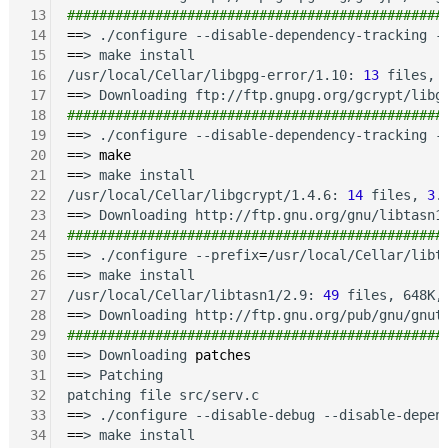
13
###############################################
14
==
> ./configure --disable-dependency-tracking -
15
==
> make install

16
/usr/local/Cellar/libgpg-error/1.10: 
13
 files, 
17
==
18
###############################################
19
==
> ./configure --disable-dependency-tracking -
20
==
> 
make
21
==
> make install

22
/usr/local/Cellar/libgcrypt/1.4.6: 
14
 files, 
3
.
23
==
24
###############################################
25
==
> ./configure --prefix
=
26
==
> make install

27
/usr/local/Cellar/libtasn1/2.9: 
49
 files, 648K,
28
==
29
###############################################
30
==
> Downloading 
patches
31
==
> Patching

32
33
==
> ./configure --disable-debug --disable-depen
34
==
> make install
