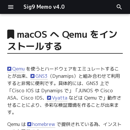
Sig9 Memo v4.0
I
n
macOS へ Qemu をイン
main関数
i
ストールする
t
リスト関連
i
ファイルの読み書き
Qemu
を使うとハードウェアをエミュレートするこ
a
とが出来、
GNS3
（Dynamips）と組み合わせて利用
ログ関連
l
すると非常に便利です。具体的には、GNS3 上で
「Cisco IOS は Dynamips で」「JUNOS や Cisco
i
条件分岐
ASA、Cisco IDS、
Vyatta
などは Qemu で」動作さ
z
せることにより、多彩な検証環境を作ることが出来ま
型指定
す。
i
n
Qemu は
homebrew
で提供されている為、インスト