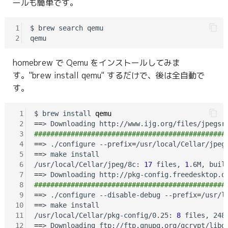
ールも簡単です。
g
s
1
$ brew search qemu

2
e
homebrew で Qemu をインストールしてみま
a
す。"brew install qemu" するだけで、後は全自動で
r
す。
c
 1
$ brew install 
qemu
h
 2
==
 3
###############################################
 4
==
> ./configure --prefix
=
 5
==
> make install

 6
/usr/local/Cellar/jpeg/8c: 
17
 files, 
1
.6M, buil
 7
==
 8
###############################################
 9
==
> ./configure --disable-debug --prefix
=
/usr/l
10
==
> make install

11
/usr/local/Cellar/pkg-config/0.25: 
8
 files, 248
12
==