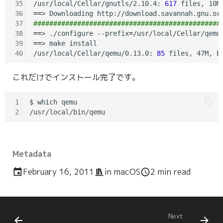
35
/usr/local/Cellar/gnutls/2.10.4: 
617
 files, 10M
36
==
37
###############################################
38
==
> ./configure --prefix
=
39
==
> make install

40
/usr/local/Cellar/qemu/0.13.0: 
85
 files, 47M, b
これだけでインストール完了です。
1
$ which qemu

2
Metadata
February 16, 2011
in
macOS
2 min read
Next