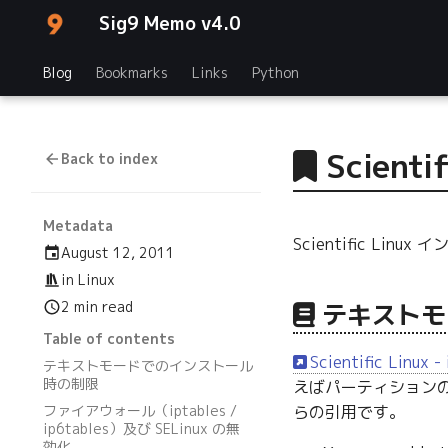
Sig9 Memo v4.0
Blog
Bookmarks
Links
Python
Scient
Back to index
Metadata
Scientific Li
August 12, 2011
in
Linux
2 min read
テキストモ
Table of contents
Scientific Linux -
テキストモードでのインストール
時の制限
えばパーティション
ファイアウォール（iptables /
らの引用です。
ip6tables）及び SELinux の無
効化