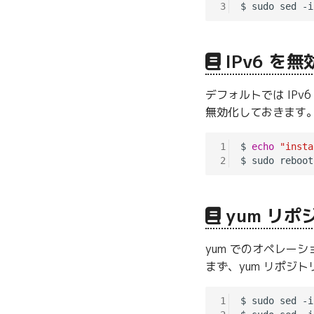
3
$ sudo sed -i
IPv6 を
デフォルトでは IPv
無効化しておきます
1
$ 
echo
"insta
2
yum リ
yum でのオペレーショ
まず、yum リポジ
1
$ sudo sed -i