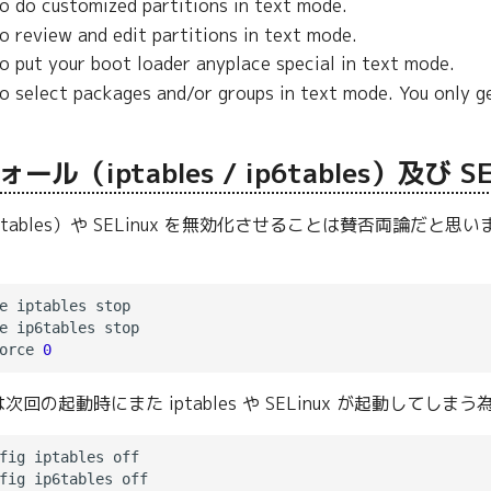
to do customized partitions in text mode.
o review and edit partitions in text mode.
to put your boot loader anyplace special in text mode.
o select packages and/or groups in text mode. You only ge
ル（iptables / ip6tables）及び S
s（ip6tables）や SELinux を無効化させることは賛否両
。
e iptables stop

e ip6tables stop

orce 
0
回の起動時にまた iptables や SELinux が起動して
fig iptables off 

fig ip6tables off 
