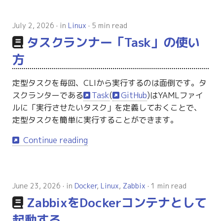
g
s
July 2, 2026
in
Linux
5 min read
タスクランナー「Task」の使い
e
方
a
r
定型タスクを毎回、CLIから実行するのは面倒です。タ
スクランターである
Task
(
GitHub
)はYAMLファイ
c
ルに「実行させたいタスク」を定義しておくことで、
h
定型タスクを簡単に実行することができます。
Continue reading
June 23, 2026
in
Docker
,
Linux
,
Zabbix
1 min read
ZabbixをDockerコンテナとして
起動する