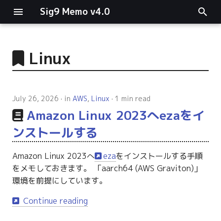
Sig9 Memo v4.0
I
n
Linux
main関数
i
t
リスト関連
July 26, 2026
in
AWS
,
Linux
1 min read
i
Amazon Linux 2023へezaをイ
ファイルの読み書き
a
ンストールする
ログ関連
l
Amazon Linux 2023へ
eza
をインストールする手順
i
条件分岐
をメモしておきます。 「aarch64 (AWS Graviton)」
z
環境を前提にしています。
型指定
i
Continue reading
n