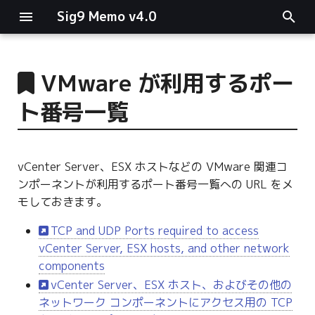
Sig9 Memo v4.0
I
n
VMware が利用するポー
main関数
i
ト番号一覧
t
リスト関連
i
ファイルの読み書き
vCenter Server、ESX ホストなどの VMware 関連コ
a
ンポーネントが利用するポート番号一覧への URL をメ
ログ関連
l
モしておきます。
i
TCP and UDP Ports required to access
条件分岐
vCenter Server, ESX hosts, and other network
z
components
型指定
i
vCenter Server、ESX ホスト、およびその他の
n
ネットワーク コンポーネントにアクセス用の TCP