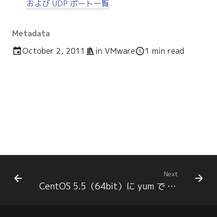
および UDP ポート一覧
g
s
Metadata
e
October 2, 2011
in
VMware
1 min read
a
r
c
h
Next
CentOS 5.5（64bit）に yum で Trac をインストールする