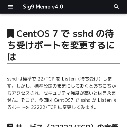
Sig9 Memo v4.0
I
n
CentOS 7 で sshd の待
main関数
i
ち受けポートを変更するに
t
リスト関連
は
i
ファイルの読み書き
a
sshd は標準で 22/TCP を Listen（待ち受け）しま
ログ関連
l
す。しかし、標準設定のままにしておくとあちこちか
i
らアクセスされ、セキュリティ強度が高いとは言えま
条件分岐
せん。そこで、今回は CentOS7 で sshd が Listen す
z
るポートを 22222/TCP に変更してみます。
型指定
i
n