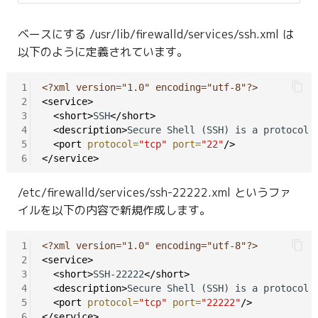
ベースにする /usr/lib/firewalld/services/ssh.xml は
以下のように定義されています。
1
<?xml version="1.0" encoding="utf-8"?>
2
<service>
3
<short>
SSH
</short>
4
<description>
Secure Shell (SSH) is a protocol 
5
<port
protocol=
"tcp"
port=
"22"
/>
6
</service>
/etc/firewalld/services/ssh-22222.xml というファ
イルを以下の内容で新規作成します。
1
<?xml version="1.0" encoding="utf-8"?>
2
<service>
3
<short>
SSH-22222
</short>
4
<description>
Secure Shell (SSH) is a protocol 
5
<port
protocol=
"tcp"
port=
"22222"
/>
6
</service>