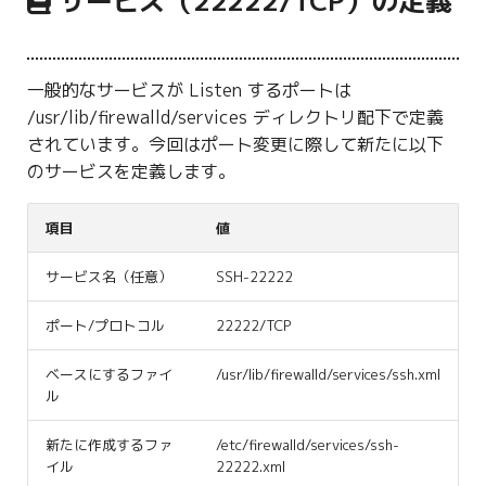
サービス（22222/TCP）の定義
g
s
一般的なサービスが Listen するポートは
e
/usr/lib/firewalld/services ディレクトリ配下で定義
a
されています。今回はポート変更に際して新たに以下
のサービスを定義します。
r
c
項目
値
h
サービス名（任意）
SSH-22222
ポート/プロトコル
22222/TCP
ベースにするファイ
/usr/lib/firewalld/services/ssh.xml
ル
新たに作成するファ
/etc/firewalld/services/ssh-
イル
22222.xml