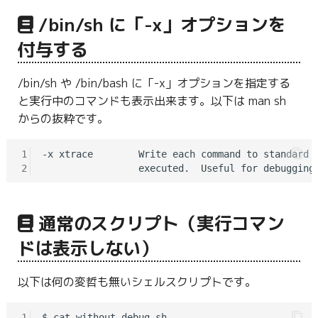
g
/bin/sh に「-x」オプションを
s
付与する
e
/bin/sh や /bin/bash に「-x」オプションを指定する
a
と実行中のコマンドも表示出来ます。以下は man sh
r
からの抜粋です。
c
1
-x xtrace        Write each command to standard e
h
2
通常のスクリプト（実行コマン
ドは表示しない）
以下は何の変哲も無いシェルスクリプトです。
1