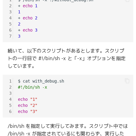
2
+ 
echo
1
3
1
4
+ 
echo
2
5
2
6
+ 
echo
3
7
3
続いて、以下のスクリプトがあるとします。スクリプ
トの一行目で #!/bin/sh -x と「-x」オプションを指定
しています。
1
2
#!/bin/sh -x
3
4
echo
"1"
5
echo
"2"
6
echo
"3"
/bin/sh を指定して実行してみます。スクリプト中では
/bin/sh -x が指定されているにも関わらず、実行した