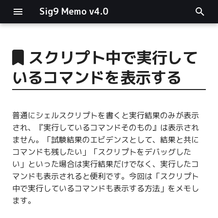
Sig9 Memo v4.0
I
n
スクリプト中で実行して
main関数
i
いるコマンドを表示する
t
リスト関連
i
ファイルの読み書き
普通にシェルスクリプトを書くと実行結果のみが表示
a
され、『実行しているコマンドそのもの』は表示され
ログ関連
l
ません。「試験結果のエビデンスとして、結果と共に
コマンドも残したい」「スクリプトをデバッグした
i
条件分岐
い」といった場合は実行結果だけでなく、実行したコ
z
マンドも表示されると便利です。今回は「スクリプト
型指定
中で実行しているコマンドも表示する方法」をメモし
i
ます。
n