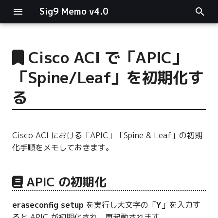
Sig9 Memo v4.0
I
n
Cisco ACI で「APIC」
main関数
i
「Spine/Leaf」を初期化す
t
リスト関連
る
i
ファイルの読み書き
a
Cisco ACI における「APIC」「Spine & Leaf」の初期
ログ関連
l
化手順をメモしておきます。
i
条件分岐
z
APIC の初期化
型指定
i
eraseconfig setup
を実行し大文字の「
Y
」を入力す
n
ると APIC が初期化され、再起動されます。