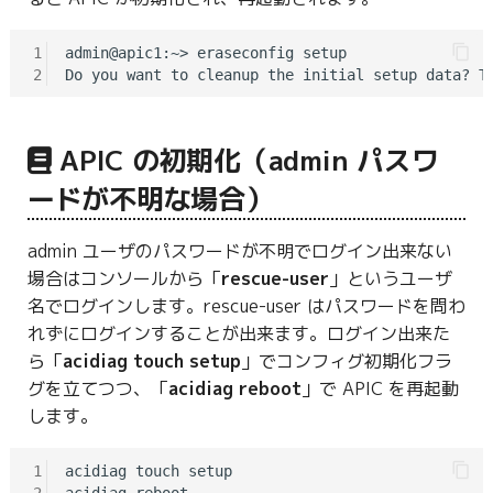
g
1
admin@apic1:~> eraseconfig setup

s
2
e
a
APIC の初期化（admin パスワ
r
ードが不明な場合）
c
admin ユーザのパスワードが不明でログイン出来ない
h
場合はコンソールから「
rescue-user
」というユーザ
名でログインします。rescue-user はパスワードを問わ
れずにログインすることが出来ます。ログイン出来た
ら「
acidiag touch setup
」でコンフィグ初期化フラ
グを立てつつ、「
acidiag reboot
」で APIC を再起動
します。
1
acidiag touch setup

2