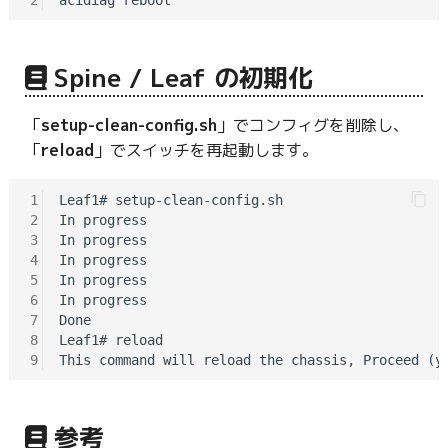
Spine / Leaf の初期化
「
setup-clean-config.sh
」でコンフィグを削除し、
「
reload
」でスイッチを再起動します。
1
Leaf1# setup-clean-config.sh

2
In progress

3
In progress

4
In progress

5
In progress

6
In progress

7
Done

8
Leaf1# reload

9
参考