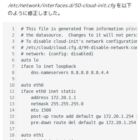
/etc/network/interfaces.d/50-cloud-init.cfg
を以下
のように修正しました。
 1
# This file is generated from information provid
 2
# the datasource.  Changes to it will not persis
 3
# To disable cloud-init's network configuration 
 4
# /etc/cloud/cloud.cfg.d/99-disable-network-conf
 5
# network: {config: disabled}

 6
auto lo

 7
iface lo inet loopback

 8
    dns-nameservers 8.8.8.8 8.8.4.4

 9
10
auto eth0

11
iface eth0 inet static

12
    address 172.20.1.1

13
    netmask 255.255.255.0

14
    mtu 1500

15
    post-up route add default gw 172.20.1.254 ||
16
    pre-down route del default gw 172.20.1.254 |
17
18
auto eth1
