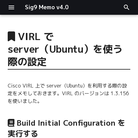
Sig9 Memo v4.0
I
n
VIRL で
main関数
i
server（Ubuntu）を使う
t
リスト関連
際の設定
i
ファイルの読み書き
a
Cisco VIRL 上で server（Ubuntu）を利用する際の設
ログ関連
l
定をメモしておきます。VIRL のバージョンは 1.3.156
i
を使いました。
条件分岐
z
型指定
i
Build Initial Configuration を
実行する
n