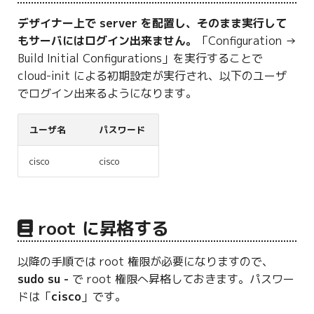
g
デザイナー上で server を配置し、そのまま実行して
s
もサーバにはログイン出来ません。
「Configuration →
Build Initial Configurations」を実行することで
e
cloud-init による初期設定が実行され、以下のユーザ
a
でログイン出来るようになります。
r
ユーザ名
パスワード
c
h
cisco
cisco
root に昇格する
以降の手順では root 権限が必要になりますので、
sudo su -
で root 権限へ昇格しておきます。パスワー
ドは「
cisco
」です。