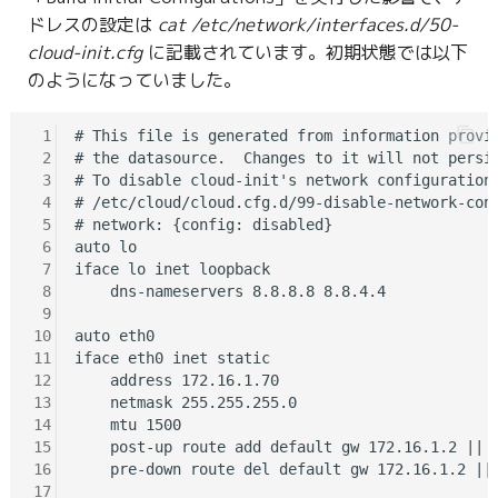
ドレスの設定は
cat /etc/network/interfaces.d/50-
cloud-init.cfg
に記載されています。初期状態では以下
のようになっていました。
 1
# This file is generated from information provid
 2
# the datasource.  Changes to it will not persis
 3
# To disable cloud-init's network configuration 
 4
# /etc/cloud/cloud.cfg.d/99-disable-network-conf
 5
# network: {config: disabled}

 6
auto lo

 7
iface lo inet loopback

 8
    dns-nameservers 8.8.8.8 8.8.4.4

 9
10
auto eth0

11
iface eth0 inet static

12
    address 172.16.1.70

13
    netmask 255.255.255.0

14
    mtu 1500

15
    post-up route add default gw 172.16.1.2 || t
16
    pre-down route del default gw 172.16.1.2 || 
17