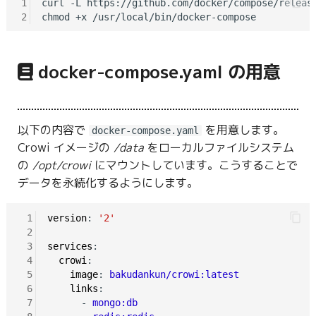
1
curl -L https://github.com/docker/compose/releas
2
docker-compose.yaml の用意
以下の内容で
を用意します。
docker-compose.yaml
Crowi イメージの
/data
をローカルファイルシステム
の
/opt/crowi
にマウントしています。こうすることで
データを永続化するようにします。
 1
version
: 
'2'
 2
 3
services
:

 4
crowi
:

 5
image
: 
bakudankun/crowi:latest
 6
links
:

 7
      - 
mongo:db