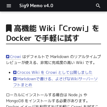
Sig9 Memo v4.0
I
n
高機能 Wiki「Crowi」を
main関数
i
Docker で手軽に試す
t
リスト関連
i
ファイルの読み書き
Crowi
はデフォルトで Markdown のリアルタイムプ
a
レビューが使える、非常に完成度の高い Wiki です。
ログ関連
l
Crocos Wiki を Crowi として公開しました
i
Markdownで書ける、よさげなWikiサーバーソ
条件分岐
フトまとめ
z
型指定
i
ローカルにインストールする場合は Node.js や
MongoDB をインストールする必要があります。
n
Docker イメージを利用すれば手軽に Crowi を試すこ