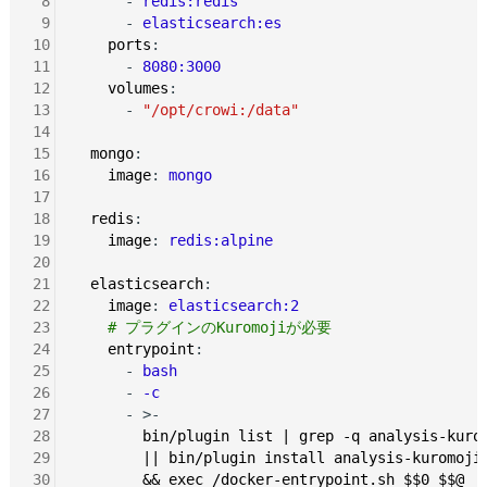
 8
      - 
redis:redis
 9
      - 
elasticsearch:es
10
ports
:

11
      - 
8080:3000
12
volumes
:

13
      - 
"/opt/crowi:/data"
14
15
mongo
:

16
image
: 
mongo
17
18
redis
:

19
image
: 
redis:alpine
20
21
elasticsearch
:

22
image
: 
elasticsearch:2
23
# プラグインのKuromojiが必要
24
entrypoint
:

25
      - 
bash
26
      - 
-c
27
      - >-

28
bin/plugin list | grep -q analysis-kuro
29
|| bin/plugin install analysis-kuromoji
30
&& exec /docker-entrypoint.sh $$0 $$@