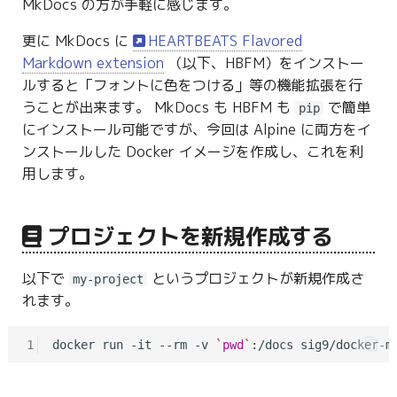
MkDocs の方が手軽に感じます。
g
更に MkDocs に
HEARTBEATS Flavored
s
Markdown extension
（以下、HBFM）をインストー
e
ルすると「フォントに色をつける」等の機能拡張を行
うことが出来ます。 MkDocs も HBFM も
で簡単
a
pip
にインストール可能ですが、今回は Alpine に両方をイ
r
ンストールした Docker イメージを作成し、これを利
c
用します。
h
プロジェクトを新規作成する
以下で
というプロジェクトが新規作成さ
my-project
れます。
1
docker run -it --rm -v 
`
pwd
`