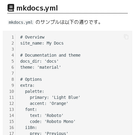
mkdocs.yml
のサンプルは以下の通りです。
mkdocs.yml
 1
# Overview

 2
site_name: My Docs

 3
 4
# Documentation and theme

 5
docs_dir: 'docs'

 6
theme: 'material'

 7
 8
# Options

 9
extra:

10
  palette:

11
    primary: 'Light Blue'

12
    accent: 'Orange'

13
  font:

14
    text: 'Roboto'

15
    code: 'Roboto Mono'

16
  i18n:

17
    prev: 'Previous'
