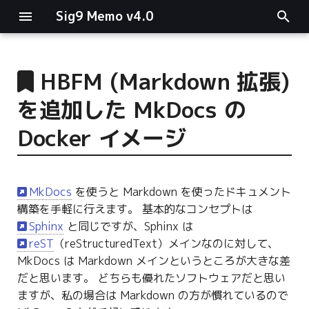
Sig9 Memo v4.0
I
n
HBFM (Markdown 拡張)
main関数
i
を追加した MkDocs の
t
リスト関連
Docker イメージ
i
ファイルの読み書き
a
MkDocs
を使うと Markdown を使ったドキュメント
ログ関連
l
構築を手軽に行えます。 基本的なコンセプトは
i
Sphinx
と同じですが、Sphinx は
条件分岐
reST
（reStructuredText）メインなのに対して、
z
MkDocs は Markdown メインというところが大きな差
型指定
i
だと思います。 どちらも優れたソフトウェアだと思い
n
ますが、私の場合は Markdown の方が慣れているので