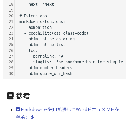
18
    next: 'Next'

19
20
# Extensions

21
markdown_extensions:

22
  - admonition

23
  - codehilite(css_class=code)

24
  - hbfm.inline_coloring

25
  - hbfm.inline_list

26
  - toc:

27
      permalink: '#'

28
      slugify: !!python/name:hbfm.toc.slugify

29
  - hbfm.number_headers

30
参考
Markdownを独自拡張してWordドキュメントを
卒業する