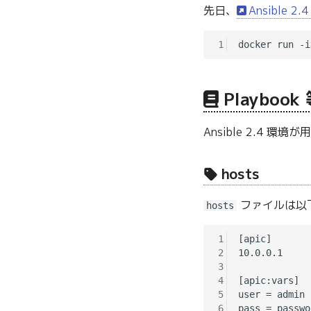
先日、
Ansible 
1
Playboo
Ansible 2.4 環境
hosts
ファイルは以
hosts
1
[apic]

2
10.0.0.1

3
4
[apic:vars]

5
user = admin

6