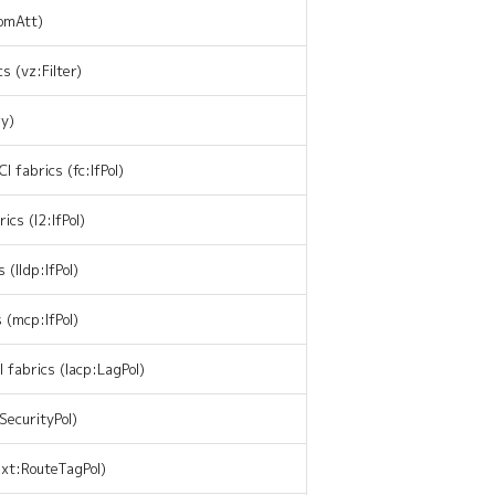
DomAtt)
s (vz:Filter)
ry)
I fabrics (fc:IfPol)
ics (l2:IfPol)
 (lldp:IfPol)
 (mcp:IfPol)
I fabrics (lacp:LagPol)
SecurityPol)
ext:RouteTagPol)