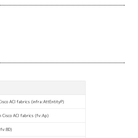
isco ACI fabrics (infra:AttEntityP)
n Cisco ACI fabrics (fv:Ap)
(fv:BD)