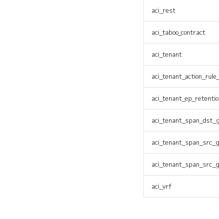
aci_rest
aci_taboo_contract
aci_tenant
aci_tenant_action_rule_
aci_tenant_ep_retentio
aci_tenant_span_dst_
aci_tenant_span_src_
aci_tenant_span_src_
aci_vrf