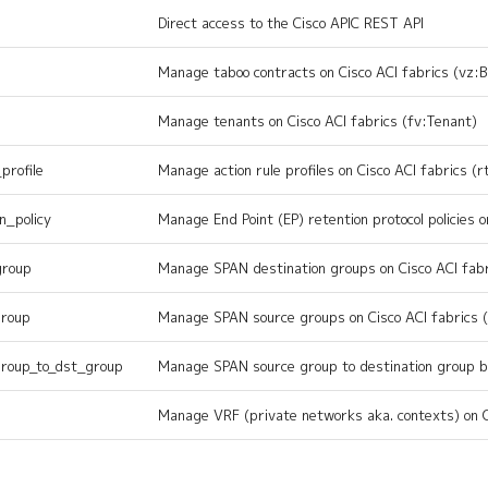
Direct access to the Cisco APIC REST API
Manage taboo contracts on Cisco ACI fabrics (vz:
Manage tenants on Cisco ACI fabrics (fv:Tenant)
profile
Manage action rule profiles on Cisco ACI fabrics (r
n_policy
Manage End Point (EP) retention protocol policies o
group
Manage SPAN destination groups on Cisco ACI fab
group
Manage SPAN source groups on Cisco ACI fabrics 
group_to_dst_group
Manage SPAN source group to destination group bi
Manage VRF (private networks aka. contexts) on C