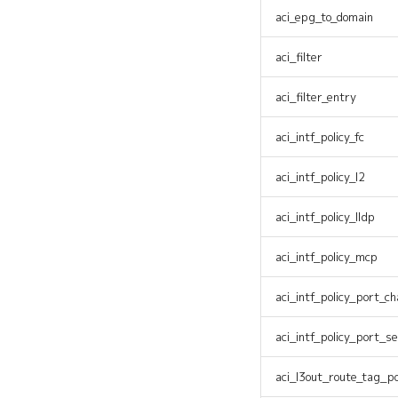
aci_epg_to_domain
aci_filter
aci_filter_entry
aci_intf_policy_fc
aci_intf_policy_l2
aci_intf_policy_lldp
aci_intf_policy_mcp
aci_intf_policy_port_ch
aci_intf_policy_port_se
aci_l3out_route_tag_po