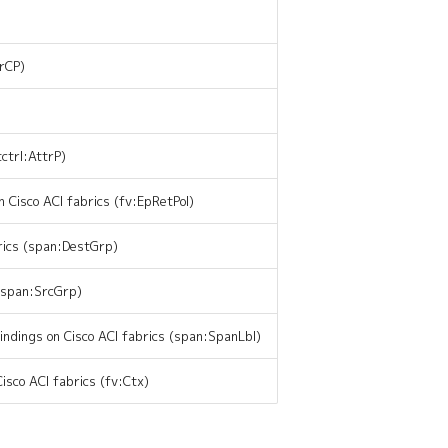
BrCP)
tctrl:AttrP)
n Cisco ACI fabrics (fv:EpRetPol)
rics (span:DestGrp)
(span:SrcGrp)
ndings on Cisco ACI fabrics (span:SpanLbl)
isco ACI fabrics (fv:Ctx)