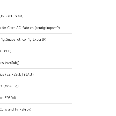
 (fv:RsBDToOut)
y for Cisco ACI fabrics (config:ImportP)
fig:Snapshot, config:ExportP)
vz:BrCP)
ics (vz:Subj)
ics (vz:RsSubjFiltAtt)
cs (fv:AEPg)
mon:EPGPol)
sCons and fv:RsProv)