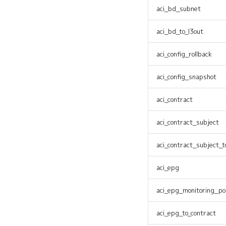
aci_bd_subnet
aci_bd_to_l3out
aci_config_rollback
aci_config_snapshot
aci_contract
aci_contract_subject
aci_contract_subject_to
aci_epg
aci_epg_monitoring_pol
aci_epg_to_contract