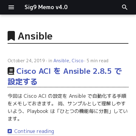
Sig9 Memo v4.0
I
n
Ansible
main関数
i
t
リスト関連
October 24, 2019
in
Ansible
,
Cisco
5 min read
i
Cisco ACI を Ansible 2.8.5 で
ファイルの読み書き
a
設定する
ログ関連
l
今回は Cisco ACI の設定を Ansible で自動化する手順
i
条件分岐
をメモしておきます。 尚、サンプルとして理解しやす
z
いよう、Playbook は「ひとつの機能毎に分割」してい
型指定
ます。
i
n
Continue reading