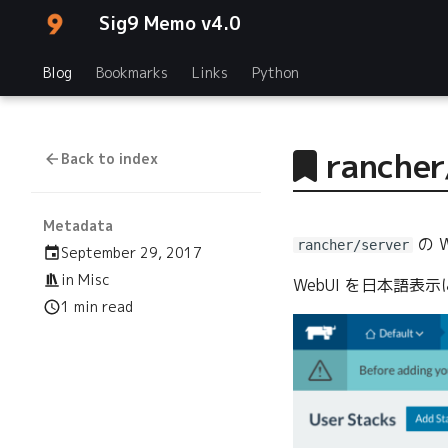
Sig9 Memo v4.0
Blog
Bookmarks
Links
Python
ranch
Back to index
Metadata
の 
rancher/server
September 29, 2017
in
Misc
WebUI を日本語
1 min read