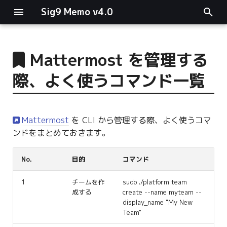
Sig9 Memo v4.0
I
n
Mattermost を管理する
main関数
i
際、よく使うコマンド一覧
t
リスト関連
i
ファイルの読み書き
Mattermost
を CLI から管理する際、よく使うコマ
a
ンドをまとめておきます。
ログ関連
l
No.
目的
コマンド
i
条件分岐
z
1
チームを作
sudo ./platform team
型指定
成する
create --name myteam --
i
display_name "My New
Team"
n