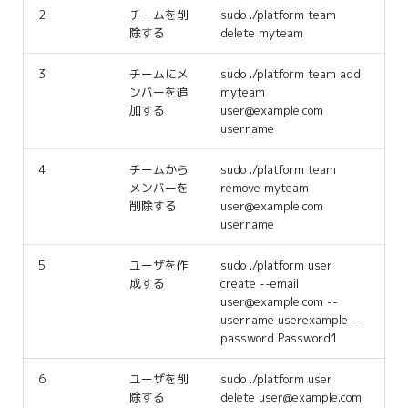
g
2
チームを削
sudo ./platform team
除する
delete myteam
s
3
チームにメ
sudo ./platform team add
e
ンバーを追
myteam
加する
user@example.com
a
username
r
4
チームから
sudo ./platform team
c
メンバーを
remove myteam
削除する
user@example.com
h
username
5
ユーザを作
sudo ./platform user
成する
create --email
user@example.com --
username userexample --
password Password1
6
ユーザを削
sudo ./platform user
除する
delete user@example.com