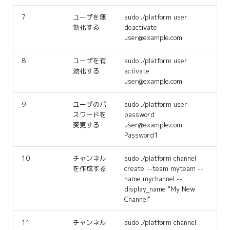
7
ユーザを無
sudo ./platform user
効化する
deactivate
user@example.com
8
ユーザを有
sudo ./platform user
効化する
activate
user@example.com
9
ユーザのパ
sudo ./platform user
スワードを
password
変更する
user@example.com
Password1
10
チャンネル
sudo ./platform channel
を作成する
create --team myteam --
name mychannel --
display_name "My New
Channel"
11
チャンネル
sudo ./platform channel