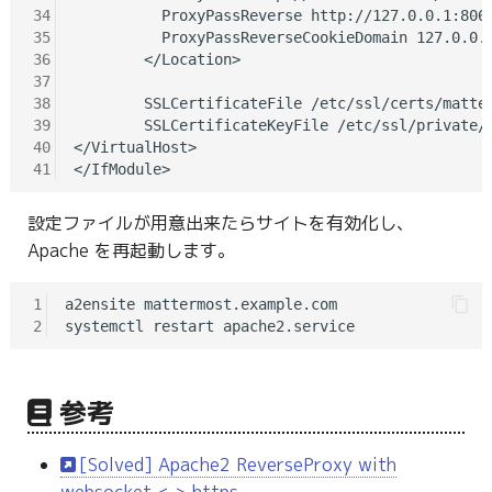
34
          ProxyPassReverse http://127.0.0.1:8065
35
          ProxyPassReverseCookieDomain 127.0.0.1
36
        </Location>

37
38
        SSLCertificateFile /etc/ssl/certs/matter
39
        SSLCertificateKeyFile /etc/ssl/private/m
40
</VirtualHost>

41
設定ファイルが用意出来たらサイトを有効化し、
Apache を再起動します。
1
a2ensite mattermost.example.com

2
参考
[Solved] Apache2 ReverseProxy with
websocket <-> https