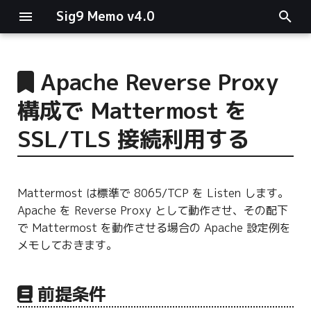
Sig9 Memo v4.0
I
n
Apache Reverse Proxy
main関数
i
構成で Mattermost を
t
リスト関連
SSL/TLS 接続利用する
i
ファイルの読み書き
a
Mattermost は標準で 8065/TCP を Listen します。
ログ関連
l
Apache を Reverse Proxy として動作させ、その配下
i
で Mattermost を動作させる場合の Apache 設定例を
条件分岐
メモしておきます。
z
型指定
i
前提条件
n