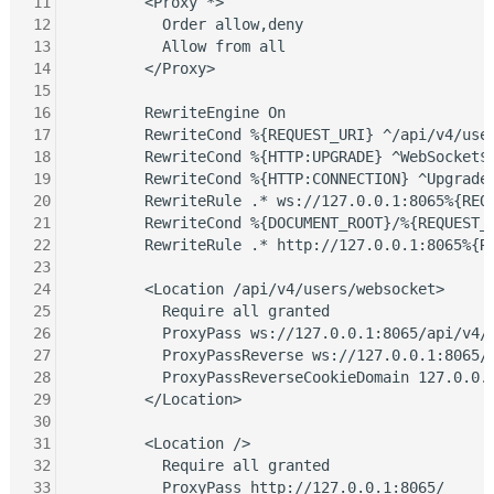
11
        <Proxy *>

12
          Order allow,deny

13
          Allow from all

14
        </Proxy>

15
16
        RewriteEngine On

17
        RewriteCond %{REQUEST_URI} ^/api/v4/user
18
        RewriteCond %{HTTP:UPGRADE} ^WebSocket$ 
19
        RewriteCond %{HTTP:CONNECTION} ^Upgrade$
20
        RewriteRule .* ws://127.0.0.1:8065%{REQU
21
        RewriteCond %{DOCUMENT_ROOT}/%{REQUEST_F
22
        RewriteRule .* http://127.0.0.1:8065%{RE
23
24
        <Location /api/v4/users/websocket>

25
          Require all granted

26
          ProxyPass ws://127.0.0.1:8065/api/v4/u
27
          ProxyPassReverse ws://127.0.0.1:8065/a
28
          ProxyPassReverseCookieDomain 127.0.0.1
29
        </Location>

30
31
        <Location />

32
          Require all granted

33
          ProxyPass http://127.0.0.1:8065/
