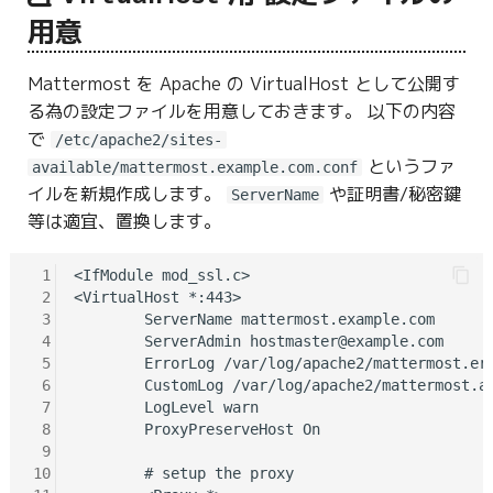
用意
Mattermost を Apache の VirtualHost として公開す
る為の設定ファイルを用意しておきます。 以下の内容
で
/etc/apache2/sites-
というファ
available/mattermost.example.com.conf
イルを新規作成します。
や証明書/秘密鍵
ServerName
等は適宜、置換します。
 1
<IfModule mod_ssl.c>

 2
<VirtualHost *:443>

 3
        ServerName mattermost.example.com

 4
        ServerAdmin hostmaster@example.com

 5
        ErrorLog /var/log/apache2/mattermost.err
 6
        CustomLog /var/log/apache2/mattermost.ac
 7
        LogLevel warn

 8
        ProxyPreserveHost On

 9
10
        # setup the proxy
