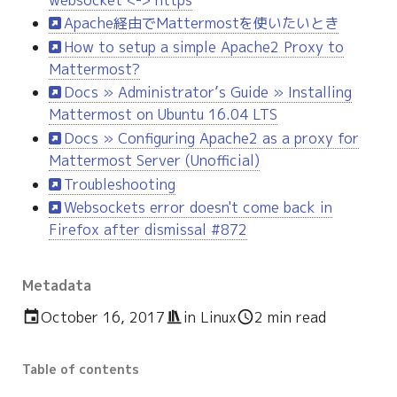
Apache経由でMattermostを使いたいとき
How to setup a simple Apache2 Proxy to
Mattermost?
Docs » Administrator’s Guide » Installing
Mattermost on Ubuntu 16.04 LTS
Docs » Configuring Apache2 as a proxy for
Mattermost Server (Unofficial)
Troubleshooting
Websockets error doesn't come back in
Firefox after dismissal #872
Metadata
October 16, 2017
in
Linux
2 min read
Table of contents