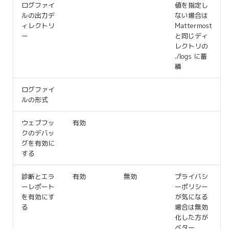
ログファイ
値を指定し
ルの出力デ
ない場合は
ィレクトリ
Mattermost
ー
と同じディ
レクトリの
./logs に蓄
積
ログファイ
ルの形式
ウェブフッ
有効
クのデバッ
グを有効に
する
診断とエラ
有効
無効
プライバシ
ーレポート
ーポリシー
を有効にす
が気になる
る
場合は無効
化した方が
ベター