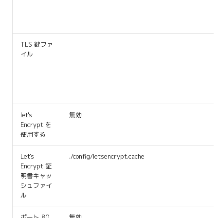
TLS 鍵ファ
イル
let's
無効
Encrypt を
使用する
Let's
./config/letsencrypt.cache
Encrypt 証
明書キャッ
シュファイ
ル
ポート 80
無効