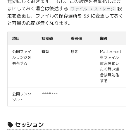
無効にしておきます。 もし、この設定を有効化したま
まにしておく場合は後述する
設
ファイル → ストレージ
定を変更し、ファイルの保存場所を S3 に変更しておく
と容量の心配が無くなります。
項目
初期値
参考値
備考
公開ファイ
有効
無効
Mattermost
ルリンクを
をファイル
共有する
置き場化し
たく無い場
合は無効化
する
公開リンク
*
*
*
*
****
ソルト
セッション