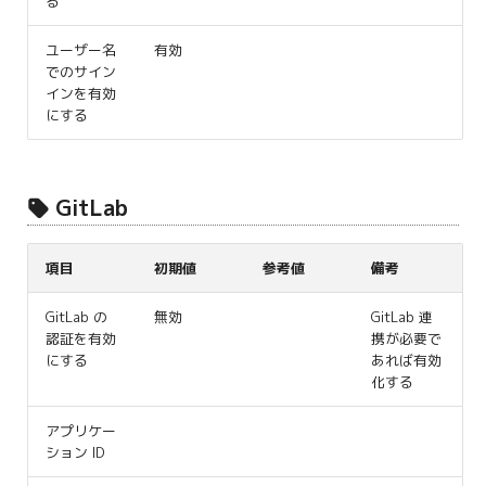
る
ユーザー名
有効
でのサイン
インを有効
にする
GitLab
項目
初期値
参考値
備考
GitLab の
無効
GitLab 連
認証を有効
携が必要で
にする
あれば有効
化する
アプリケー
ション ID