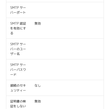
SMTP サー
バーポート
SMTP 認証
無効
を有効にす
る
SMTP サー
バーのユー
ザー名
SMTP サー
バーパスワ
ード
接続のセキ
なし
ュリティー
証明書の検
無効
証をしない