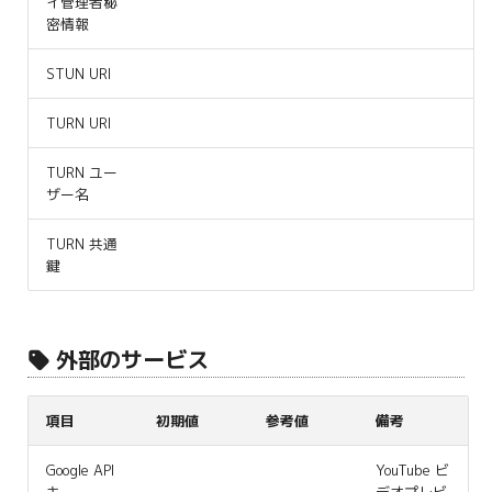
イ管理者秘
密情報
STUN URI
TURN URI
TURN ユー
ザー名
TURN 共通
鍵
外部のサービス
項目
初期値
参考値
備考
Google API
YouTube ビ
キー
デオプレビ