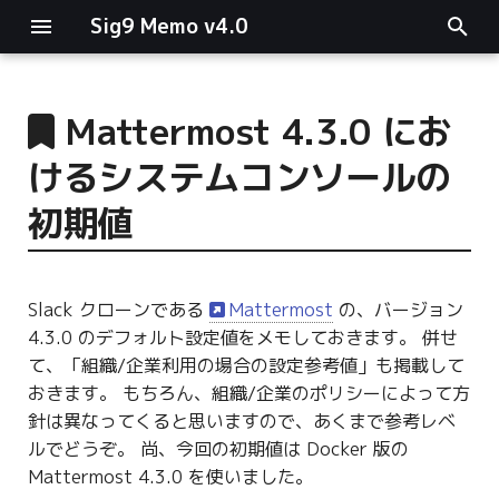
Sig9 Memo v4.0
I
n
Mattermost 4.3.0 にお
main関数
i
けるシステムコンソールの
t
リスト関連
初期値
i
ファイルの読み書き
a
Slack クローンである
Mattermost
の、バージョン
ログ関連
l
4.3.0 のデフォルト設定値をメモしておきます。 併せ
i
て、「組織/企業利用の場合の設定参考値」も掲載して
条件分岐
おきます。 もちろん、組織/企業のポリシーによって方
z
針は異なってくると思いますので、あくまで参考レベ
型指定
i
ルでどうぞ。 尚、今回の初期値は Docker 版の
n
Mattermost 4.3.0 を使いました。