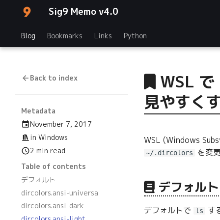
Sig9 Memo v4.0
Blog
Bookmarks
Links
Python
WSL 
Back to index
見やすく
Metadata
November 7, 2017
in
Windows
WSL (Windows
2 min read
を変更
~/.dircolors
Table of contents
デフォルト
デフォルト
dircolors.ansi-universa
dircolors.ansi-dark
デフォルトで
す
ls
dircolors.ansi-light