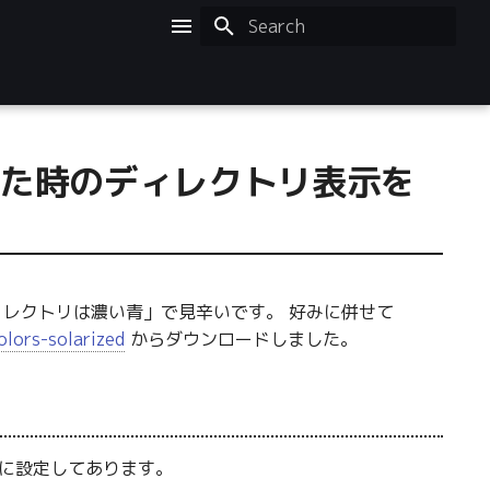
Initializing search
ls した時のディレクトリ表示を
景に」「ディレクトリは濃い青」で見辛いです。 好みに併せて
olors-solarized
からダウンロードしました。
 に設定してあります。