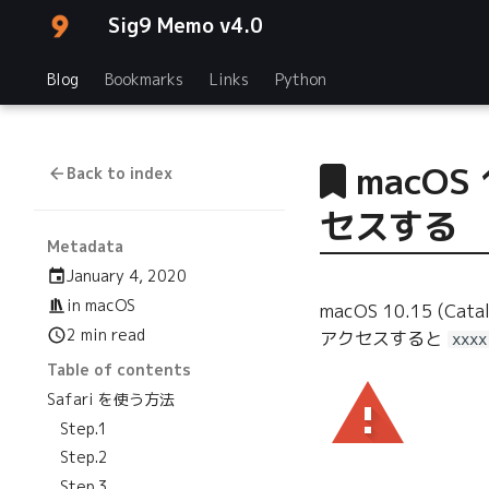
Sig9 Memo v4.0
Blog
Bookmarks
Links
Python
macOS
Back to index
セスする
Metadata
January 4, 2020
in
macOS
macOS 10.15 
2 min read
アクセスすると
xx
Table of contents
Safari を使う方法
Step.1
Step.2
Step.3