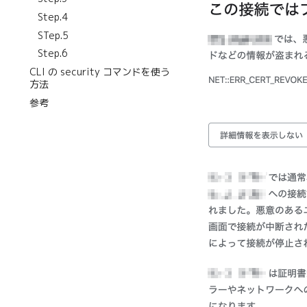
Step.4
STep.5
Step.6
CLI の security コマンドを使う
方法
参考