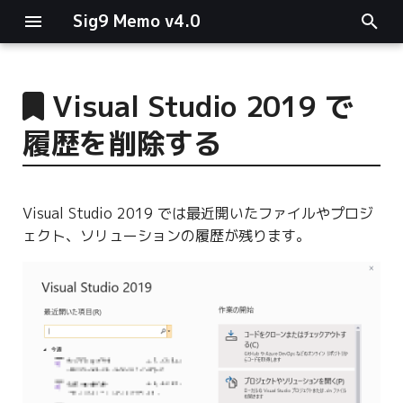
Sig9 Memo v4.0
I
n
Visual Studio 2019 で
main関数
i
履歴を削除する
t
リスト関連
i
ファイルの読み書き
Visual Studio 2019 では最近開いたファイルやプロジ
a
ェクト、ソリューションの履歴が残ります。
ログ関連
l
i
条件分岐
z
型指定
i
n