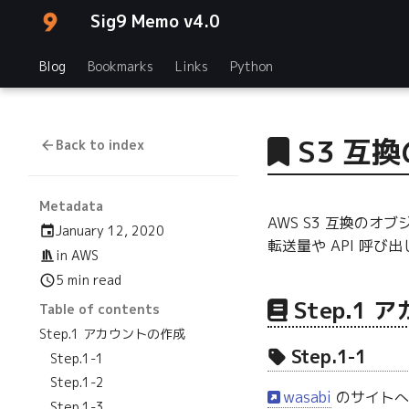
Sig9 Memo v4.0
Blog
Bookmarks
Links
Python
S3 互
Back to index
Metadata
AWS S3 互換の
January 12, 2020
転送量や API 呼び
in
AWS
5 min read
Step.1
Table of contents
Step.1 アカウントの作成
Step.1-1
Step.1-1
Step.1-2
wasabi
のサイトへ
Step.1-3