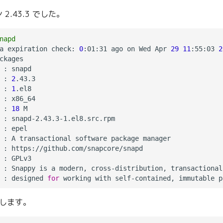
.43.3 でした。
napd
a expiration check: 
0
:01:31 ago on Wed Apr 
29
11
:55:03 
2
ckages

 : snapd

 : 
2
.43.3

 : 
1
.el8

 : x86_64

 : 
18
 M

 : snapd-2.43.3-1.el8.src.rpm

 : epel

 : A transactional software package manager

 : https://github.com/snapcore/snapd

 : GPLv3

 : Snappy is a modern, cross-distribution, transactional
 : designed 
for
ルします。