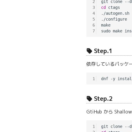
2
git clone --d
3
cd
 ctags

4
./autogen.sh

5
./configure

6
make

7
Step.1
依存しているパッケ
1
Step.2
GtiHub から Sha
1
git clone --d