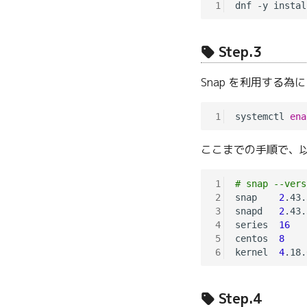
1
Step.3
Snap を利用する
1
systemctl 
ena
ここまでの手順で、
1
# snap --vers
2
snap    
2
.43.
3
snapd   
2
.43.
4
series  
16
5
centos  
8
6
kernel  
4
Step.4