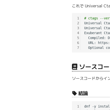
これで Universa
1
# ctags --ver
2
Universal Cta
3
Universal Cta
4
Exuberant Cta
5
  Compiled: D
6
  URL: https:
7
ソースコー
ソースコードからイ
結論
1
dnf -y instal