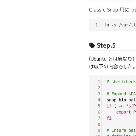
Classic Snap 用に
/
1
Step.5
(Ubuntu とは異なり
は以下の内容でした
 1
# shellcheck
 2
 3
# Expand $PA
 4
snap_bin_pat
 5
if
[
 -n 
"${
P
 6
export
P
 7
fi
 8
 9
# Ensure bas