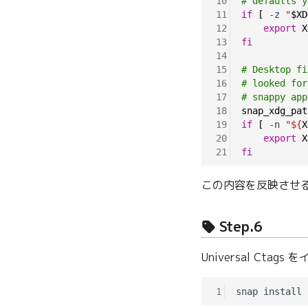
10
# defaults y
11
if
[
 -z 
"
$XD
12
export
X
13
fi
14
15
# Desktop fi
16
# looked for
17
# snappy app
18
snap_xdg_pat
19
if
[
 -n 
"${
X
20
export
X
21
fi
この内容を反映させる
Step.6
Universal Cta
1