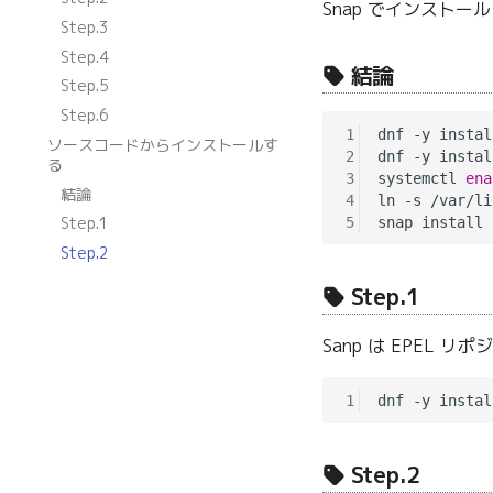
Snap でインストー
Step.3
Step.4
結論
Step.5
Step.6
1
dnf -y instal
ソースコードからインストールす
2
dnf -y instal
る
3
systemctl 
ena
結論
4
ln -s /var/li
Step.1
5
Step.2
Step.1
Sanp は EPEL
1
Step.2