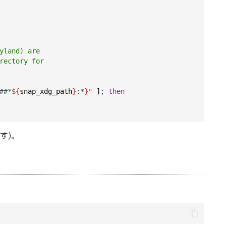
yland) are
rectory for
##*
${
snap_xdg_path
}
:*
}"
]
; 
then
す)。