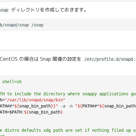
ディレクトリを作成しておきます。
snap
) CentOS の場合は Snap 関連の設定を
/etc/profile.d/snapd.
。
 shell=sh
TH to include the directory where snappy applications go
h=
"/var/lib/snapd/snap/bin"
ATH
##*
${
snap_bin_path
}}"
 -a -n 
"${
PATH
##*
${
snap_bin_path
ATH=$PATH
:
${
snap_bin_path
}
e distro defaults xdg path are set if nothing filed up s