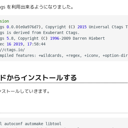
l Ctags を利用出来るようになりました。
sion
gs 
0
.0.0
(
e0a976d7
)
, Copyright 
(
C
)
2015
 Universal Ctags Te
gs is derived from Exuberant Ctags.

gs 
5
.8, Copyright 
(
C
)
1996
-2009 Darren Hiebert

ec 
16
2019
, 
17
:58:44

//ctags.io/

ドからインストールする
ンストールしていきます。
l autoconf automake libtool
