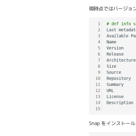
現時点ではバージョン 2
 1
# dnf info s
 2
Last metadat
 3
Available Pa
 4
Name        
 5
Version     
 6
Release     
 7
Architecture
 8
Size        
 9
Source      
10
Repository  
11
Summary     
12
URL         
13
License     
14
Description 
15
            
Snap をインストー