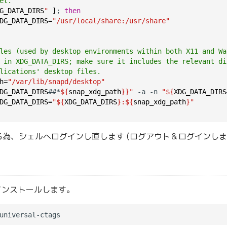
et.
G_DATA_DIRS
"
]
; 
then
DG_DATA_DIRS=
"/usr/local/share:/usr/share"
les (used by desktop environments within both X11 and Wa
 in XDG_DATA_DIRS; make sure it includes the relevant di
lications' desktop files.
h=
"/var/lib/snapd/desktop"
DG_DATA_DIRS
##*
${
snap_xdg_path
}}"
 -a -n 
"${
XDG_DATA_DIRS
DG_DATA_DIRS=
"${
XDG_DATA_DIRS
}:${
snap_xdg_path
}"
為、シェルへログインし直します (ログアウト＆ログインしま
gs をインストールします。