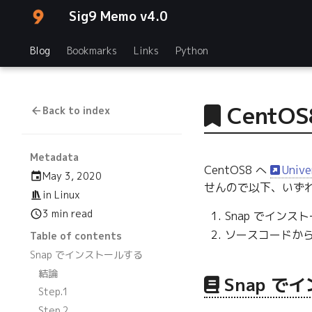
Sig9 Memo v4.0
Blog
Bookmarks
Links
Python
CentO
Back to index
Metadata
CentOS8 へ
Unive
May 3, 2020
せんので以下、いず
in
Linux
3 min read
Snap でインス
ソースコードか
Table of contents
Snap でインストールする
結論
Snap で
Step.1
Step.2