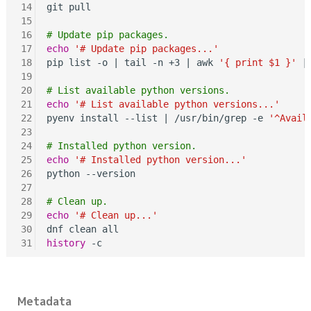
14
git pull

15
16
# Update pip packages.
17
echo
'# Update pip packages...'
18
pip list -o | tail -n +3 | awk 
'{ print $1 }'
 |
19
20
# List available python versions.
21
echo
'# List available python versions...'
22
pyenv install --list | /usr/bin/grep -e 
'^Avail
23
24
# Installed python version.
25
echo
'# Installed python version...'
26
python --version

27
28
# Clean up.
29
echo
'# Clean up...'
30
31
history
Metadata