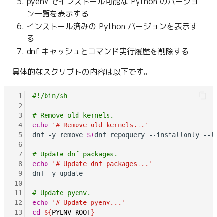
pyenv でインストール可能な Python のバージョ
g
ン一覧を表示する
s
インストール済みの Python バージョンを表示す
る
e
dnf キャッシュとコマンド実行履歴を削除する
a
具体的なスクリプトの内容は以下です。
r
c
 1
#!/bin/sh
 2
h
 3
# Remove old kernels.
 4
echo
'# Remove old kernels...'
 5
dnf -y remove 
$(
dnf repoquery --installonly --l
 6
 7
# Update dnf packages.
 8
echo
'# Update dnf packages...'
 9
dnf -y update

10
11
# Update pyenv.
12
echo
'# Update pyenv...'
13
cd
${
PYENV_ROOT
}