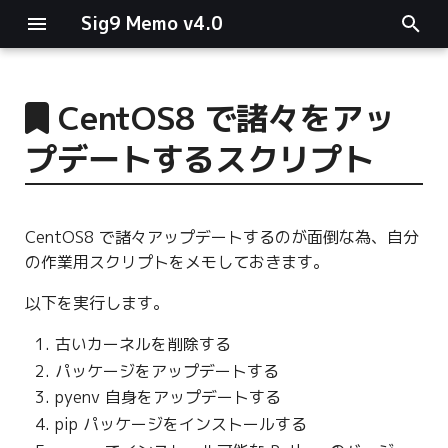
Sig9 Memo v4.0
I
n
CentOS8 で諸々をアッ
main関数
i
プデートするスクリプト
t
リスト関連
i
ファイルの読み書き
CentOS8 で諸々アップデートするのが面倒な為、自分
a
の作業用スクリプトをメモしておきます。
ログ関連
l
以下を実行します。
i
条件分岐
古いカーネルを削除する
z
パッケージをアップデートする
型指定
i
pyenv 自身をアップデートする
pip パッケージをインストールする
n