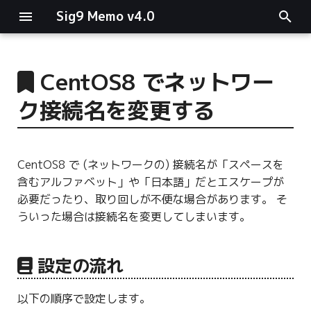
Sig9 Memo v4.0
I
n
CentOS8 でネットワー
main関数
i
ク接続名を変更する
t
リスト関連
i
ファイルの読み書き
CentOS8 で (ネットワークの) 接続名が「スペースを
a
含むアルファベット」や「日本語」だとエスケープが
ログ関連
l
必要だったり、取り回しが不便な場合があります。 そ
ういった場合は接続名を変更してしまいます。
i
条件分岐
z
設定の流れ
型指定
i
n
以下の順序で設定します。