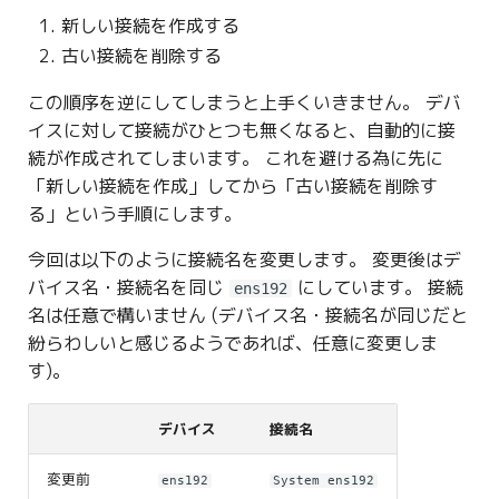
g
新しい接続を作成する
古い接続を削除する
s
e
この順序を逆にしてしまうと上手くいきません。 デバ
イスに対して接続がひとつも無くなると、自動的に接
a
続が作成されてしまいます。 これを避ける為に先に
r
「新しい接続を作成」してから「古い接続を削除す
る」という手順にします。
c
h
今回は以下のように接続名を変更します。 変更後はデ
バイス名・接続名を同じ
にしています。 接続
ens192
名は任意で構いません (デバイス名・接続名が同じだと
紛らわしいと感じるようであれば、任意に変更しま
す)。
デバイス
接続名
変更前
ens192
System ens192