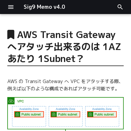
Sig9 Memo v4.0
I
n
AWS Transit Gateway
main関数
i
へアタッチ出来るのは 1AZ
t
リスト関連
あたり 1Subnet？
i
ファイルの読み書き
a
AWS の Transit Gateway へ VPC をアタッチする際、
ログ関連
l
例えば以下のような構成であればアタッチ可能です。
i
条件分岐
z
型指定
i
n