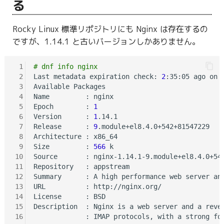
る
g
s
Rocky Linux 標準リポジトリにも Nginx は存在するの
ですが、1.14.1 と古いバージョンしかありません。
e
a
 1
# dnf info nginx
 2
Last metadata expiration check: 
2
:35:05 ago on 
r
 3
Available Packages

 4
Name         : nginx

c
 5
Epoch        : 
1
h
 6
Version      : 
1
.14.1

 7
Release      : 
9
.module+el8.4.0+542+81547229

 8
Architecture : x86_64

 9
Size         : 
566
 k

10
Source       : nginx-1.14.1-9.module+el8.4.0+542
11
Repository   : appstream

12
Summary      : A high performance web server and
13
URL          : http://nginx.org/

14
License      : BSD

15
Description  : Nginx is a web server and a reve
16
             : IMAP protocols, with a strong foc