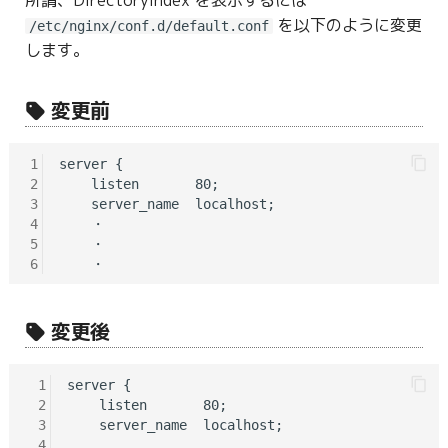
所謂、DirectoryIndex を表示するには
を以下のように変更
/etc/nginx/conf.d/default.conf
します。
変更前
1
server {

2
    listen       80;

3
    server_name  localhost;

4
    ・

5
    ・

6
変更後
 1
server {

 2
    listen       80;

 3
    server_name  localhost;

 4