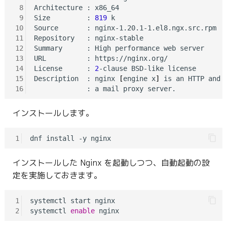
 8
Architecture : x86_64

 9
Size         : 
819
 k

10
Source       : nginx-1.20.1-1.el8.ngx.src.rpm

11
Repository   : nginx-stable

12
Summary      : High performance web server

13
URL          : https://nginx.org/

14
License      : 
2
-clause BSD-like license

15
Description  : nginx 
[
engine x
]
 is an HTTP and 
16
インストールします。
1
インストールした Nginx を起動しつつ、自動起動の設
定を実施しておきます。
1
systemctl start nginx

2
systemctl 
enable