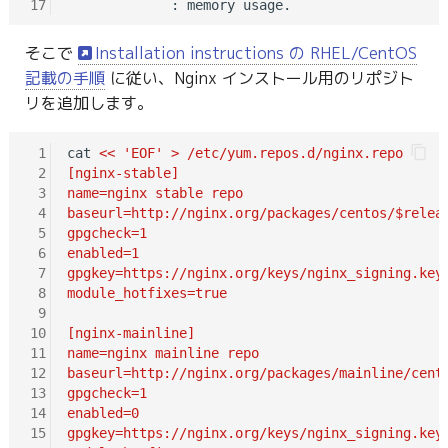
17
そこで
Installation instructions の RHEL/CentOS
記載の手順
に従い、Nginx インストール用のリポジト
リを追加します。
 1
cat 
<< 'EOF' > /etc/yum.repos.d/nginx.repo
 2
[nginx-stable]
 3
name=nginx stable repo
 4
baseurl=http://nginx.org/packages/centos/$relea
 5
gpgcheck=1
 6
enabled=1
 7
gpgkey=https://nginx.org/keys/nginx_signing.key
 8
module_hotfixes=true
 9
10
[nginx-mainline]
11
name=nginx mainline repo
12
baseurl=http://nginx.org/packages/mainline/cent
13
gpgcheck=1
14
enabled=0
15
gpgkey=https://nginx.org/keys/nginx_signing.key