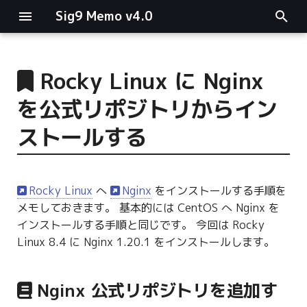
Sig9 Memo v4.0
I
n
Rocky Linux に Nginx
main関数
i
を公式リポジトリからイン
t
リスト関連
ストールする
i
ファイルの読み書き
a
Rocky Linux
へ
Nginx
をインストールする手順を
ログ関連
l
メモしておきます。 基本的には CentOS へ Nginx を
i
インストールする手順と同じです。 今回は Rocky
条件分岐
Linux 8.4 に Nginx 1.20.1 をインストールします。
z
型指定
i
Nginx 公式リポジトリを追加す
n