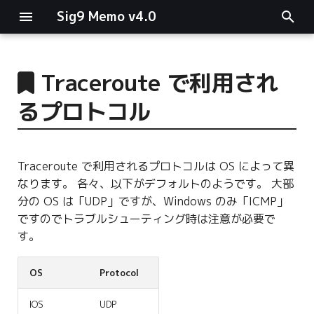
Sig9 Memo v4.0
I
n
Traceroute で利用され
main関数
i
るプロトコル
t
リスト関連
i
ファイルの読み書き
Traceroute で利用されるプロトコルは OS によって異
a
なります。 各々、以下がデフォルトのようです。 大部
ログ関連
l
分の OS は「UDP」ですが、Windows のみ「ICMP」
ですのでトラブルシューティング時は注意が必要で
i
条件分岐
す。
z
型指定
OS
Protocol
i
n
IOS
UDP