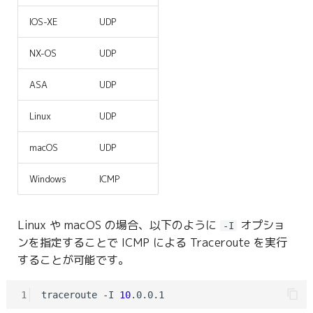
g
IOS-XE
UDP
s
NX-OS
UDP
e
ASA
UDP
a
r
Linux
UDP
c
macOS
UDP
h
Windows
ICMP
Linux や macOS の場合、以下のように
オプショ
-I
ンを指定することで ICMP による Traceroute を実行
することが可能です。
1
traceroute -I 
10