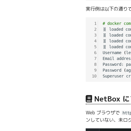
実行例は以下の通り
 1
# docker com
 2
🧬 loaded co
 3
🧬 loaded co
 4
🧬 loaded co
 5
🧬 loaded co
 6
Username 
(
le
 7
Email addres
 8
Password: pa
 9
Password 
(
ag
10
NetBox
Web ブラウザで
htt
ンしていない、未ロ