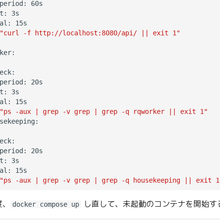
period: 60s

t: 3s

al: 15s

"curl -f http://localhost:8080/api/ || exit 1"
eck:

period: 20s

t: 3s

al: 15s

"ps -aux | grep -v grep | grep -q rqworker || exit 1"
eck:

period: 20s

t: 3s

al: 15s

"ps -aux | grep -v grep | grep -q housekeeping || exit 1
度、
し直して、未起動のコンテナを開始す
docker compose up