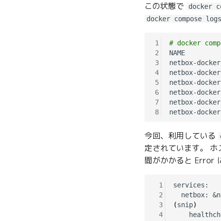
この状態で
docker c
docker compose log
1
# docker comp
2
NAME         
3
netbox-docker
4
netbox-docker
5
netbox-docker
6
netbox-docker
7
netbox-docker
8
netbox-docker
今回、利用している
定されています。 ホ
間がかかると Erro
 1
services:

 2
 3
(
snip
)
 4
    healthch