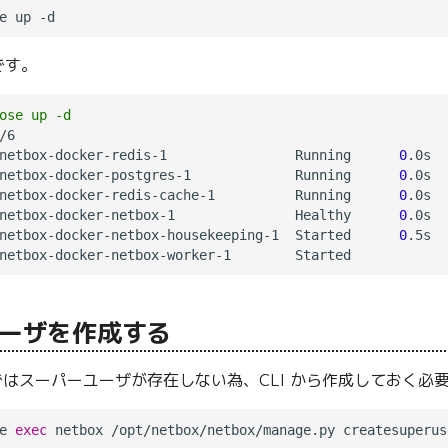
です。
ose up -d
/6

netbox-docker-redis-1                Running      
0
.0s

netbox-docker-postgres-1             Running      
0
.0s

netbox-docker-redis-cache-1          Running      
0
.0s

netbox-docker-netbox-1               Healthy      
0
.0s

netbox-docker-netbox-housekeeping-1  Started      
0
.5s

ーザを作成する
状態ではスーパーユーザが存在しない為、CLI から作成しておく
e 
exec