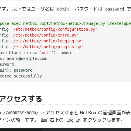
です。 以下ではユーザ名は
、パスワードは
で
admin
password
pose exec netbox /opt/netbox/netbox/manage.py createsupe
nfig 
'/etc/netbox/config/configuration.py'
nfig 
'/etc/netbox/config/extra.py'
nfig 
'/etc/netbox/config/logging.py'
nfig 
'/etc/netbox/config/plugins.py'
ave blank to use 
'unit'
)
: admin

s: admin@example.com

ssword

ain
)
: password

 にアクセスする
へアクセスすると NetBox の管理画面
p://ADDRESS:8000/
グイン状態」です。 画面右上の
をクリックします。
Log In