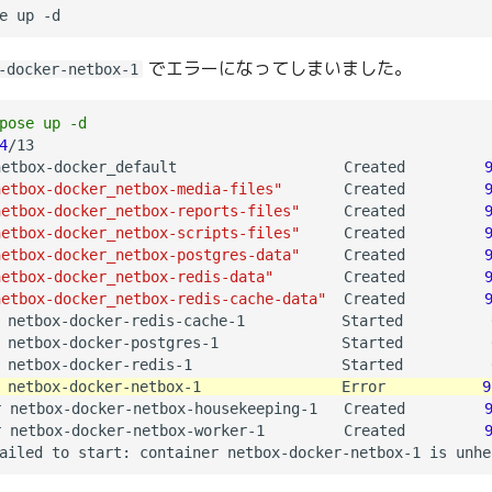
でエラーになってしまいました。
-docker-netbox-1
pose up -d
4
/13

etbox-docker_default                   Created         
netbox-docker_netbox-media-files"
       Created         
netbox-docker_netbox-reports-files"
     Created         
netbox-docker_netbox-scripts-files"
     Created         
netbox-docker_netbox-postgres-data"
     Created         
netbox-docker_netbox-redis-data"
        Created         
netbox-docker_netbox-redis-cache-data"
  Created         
 netbox-docker-redis-cache-1           Started          
 netbox-docker-postgres-1              Started          
 netbox-docker-redis-1                 Started          
 netbox-docker-netbox-1                Error           
9
 netbox-docker-netbox-housekeeping-1   Created         
 netbox-docker-netbox-worker-1         Created         