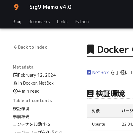
Sig9 Memo v4.0
Blog
Bookmarks
Links
Python
Docker
Back to index
Metadata
NetBox
を手軽に 
February 12, 2024
in
Docker
,
NetBox
4 min read
検証環境
Table of contents
検証環境
対象
バー
事前準備
Ubuntu
22.04
コンテナを起動する
スーパーユーザを作成する