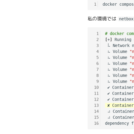
1
私の環境では
netbox
 1
# docker com
 2
[
+
]
 Running 
 3
 ⠧ Network n
 4
 ⠦ Volume 
"
 5
 ⠦ Volume 
"
 6
 ⠦ Volume 
"
 7
 ⠦ Volume 
"
 8
 ⠦ Volume 
"
 9
 ⠦ Volume 
"
10
 ✔ Container
11
 ✔ Container
12
 ✔ Container
13
 ✘ Container
14
 ⠴ Container
15
 ⠴ Container
16