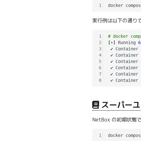
1
実行例は以下の通り
1
# docker comp
2
[
+
]
 Running 
6
3
 ✔ Container 
4
 ✔ Container 
5
 ✔ Container 
6
 ✔ Container 
7
 ✔ Container 
8
スーパーユ
NetBox の初期
1
docker compos