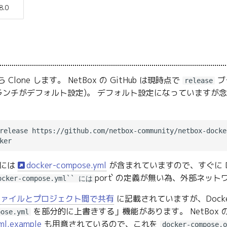
8.0
 Clone します。 NetBox の GitHub は現時点で
ブ
release
ンチがデフォルト設定)。 デフォルト設定になっていますが
ルには
docker-compose.yml
が含まれていますので、すぐに Do
port` の定義が無い為、外部ネ
ocker-compose.yml`` には
定をファイルとプロジェクト間で共有
に記載されていますが、Docker
を部分的に上書きする」機能があります。 NetBox の
pose.yml
ml.example
も用意されているので、これを
docker-compose.o