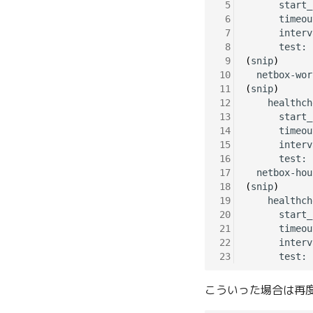
 5
      start_
 6
      timeou
 7
      interv
 8
      test: 
 9
(
snip
)
10
11
(
snip
)
12
    healthch
13
      start_
14
      timeou
15
      interv
16
      test: 
17
18
(
snip
)
19
    healthch
20
      start_
21
      timeou
22
      interv
23
      test: 
こういった場合は再