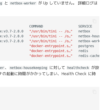
と
が Up していません。 詳細ログは
g
netbox-worker
               COMMAND                  SERVICE         
x:v3.7-2.8.0   
"/usr/bin/tini -- /o…"
   netbox          
x:v3.7-2.8.0   
"/usr/bin/tini -- /o…"
   netbox-housekeep
x:v3.7-2.8.0   
"/usr/bin/tini -- /o…"
   netbox-worker   
               
"docker-entrypoint.s…"
   postgres        
               
"docker-entrypoint.s…"
   redis           
               
"docker-entrypoint.s…"
   redis-cache     
、
に対して
が設
er
netbox-housekeeping
healthcheck
動に時間がかかってしまい、Health Check に時