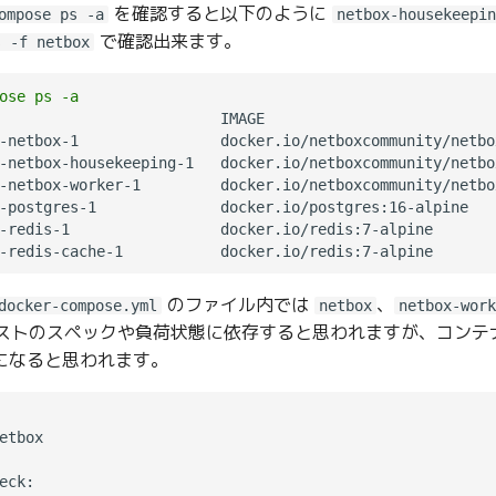
を確認すると以下のように
ompose ps -a
netbox-housekeepin
で確認出来ます。
s -f netbox
ose ps -a
                         IMAGE                          
-netbox-1                docker.io/netboxcommunity/netbo
-netbox-housekeeping-1   docker.io/netboxcommunity/netbo
-netbox-worker-1         docker.io/netboxcommunity/netbo
-postgres-1              docker.io/postgres:16-alpine   
-redis-1                 docker.io/redis:7-alpine       
-redis-cache-1           docker.io/redis:7-alpine       
のファイル内では
、
docker-compose.yml
netbox
netbox-work
ストのスペックや負荷状態に依存すると思われますが、コンテナの起
r になると思われます。
eck:
