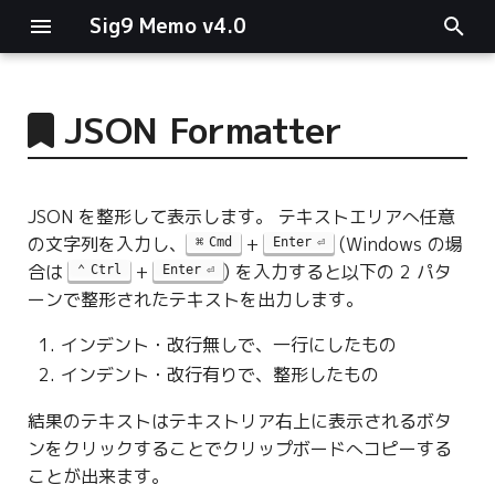
Sig9 Memo v4.0
I
n
JSON Formatter
main関数
i
t
リスト関連
JSON を整形して表示します。 テキストエリアへ任意
i
の文字列を入力し、
+
(Windows の場
Cmd
Enter
ファイルの読み書き
合は
+
) を入力すると以下の 2 パタ
a
Ctrl
Enter
ーンで整形されたテキストを出力します。
ログ関連
l
インデント・改行無しで、一行にしたもの
i
条件分岐
インデント・改行有りで、整形したもの
z
型指定
結果のテキストはテキストリア右上に表示されるボタ
i
ンをクリックすることでクリップボードへコピーする
n
ことが出来ます。