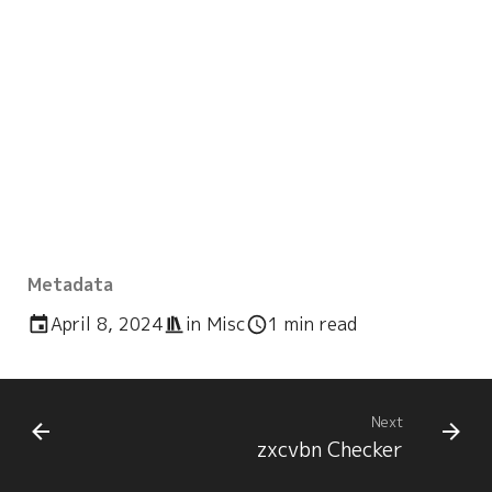
Metadata
April 8, 2024
in
Misc
1 min read
Next
zxcvbn Checker