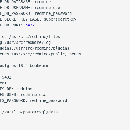
E_DB_DATABASE: redmine

E_DB_USERNAME: redmine_user

E_DB_PASSWORD: redmine_password

E_SECRET_KEY_BASE: supersecretkey

E_DB_PORT: 
5432
les:/usr/src/redmine/files

g:/usr/src/redmine/log

ugins:/usr/src/redmine/plugins

emes:/usr/src/redmine/public/themes



ostgres:16.2-bookworm

:5432

ent:

ES_DB: redmine

ES_USER: redmine_user

ES_PASSWORD: redmine_password

:/var/lib/postgresql/data
