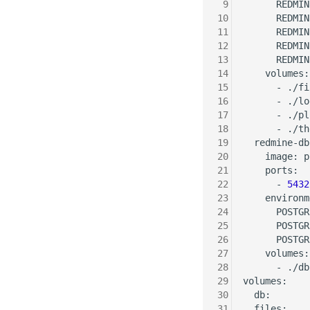
 9
      REDMIN
10
      REDMIN
11
      REDMIN
12
      REDMIN
13
      REDMIN
14
    volumes:

15
      - ./fi
16
      - ./lo
17
      - ./pl
18
      - ./th
19
  redmine-db:
20
    image: p
21
    ports:

22
      - 
5432
23
    environm
24
      POSTGR
25
      POSTGR
26
      POSTGR
27
    volumes:

28
      - ./db
29
volumes:

30
  db:

31
  files:
