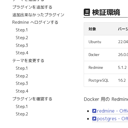
プラグインを追加する
検証環境
追加出来なかったプラグイン
Redmine へログインする
対象
バー
Step.1
Step.2
Ubuntu
22.04
Step.3
Step.4
Docker
26.0.
テーマを変更する
Redmine
5.1.2
Step.1
Step.2
PostgreSQL
16.2
Step.3
Step.4
プラグインを確認する
Docker 用の Red
Step.1
redmine - Offi
Step.2
postgres - Off