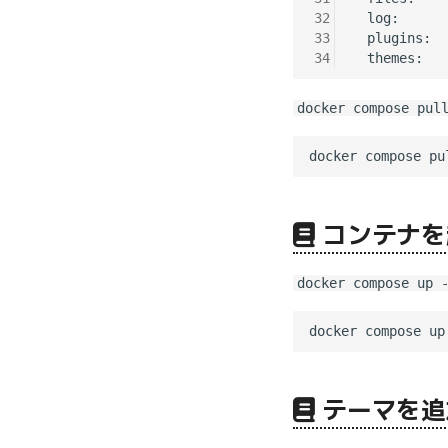
32
  log:

33
  plugins:

34
docker compose pul
コンテナを
docker compose up 
テーマを追