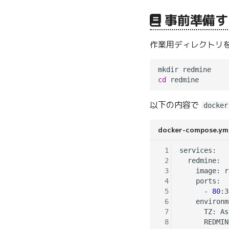
事前準備す
作業用ディレクトリ
cd
以下の内容で
docker
docker-compose.ym
 1
services:

 2
  redmine:

 3
    image: r
 4
    ports:

 5
      - 
80
:3
 6
    environm
 7
      TZ: As
 8
      REDMIN