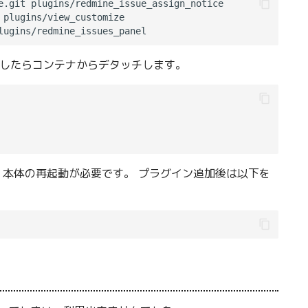
e.git plugins/redmine_issue_assign_notice

plugins/view_customize

完了したらコンテナからデタッチします。
e 本体の再起動が必要です。 プラグイン追加後は以下を