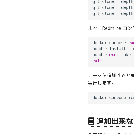
git clone --depth
git clone --depth
git clone --depth
まず、Redmine
docker compose 
ex
bundle install --
bundle 
exec
 rake 
exit
テーマを追加すると即
実行します。
追加出来な