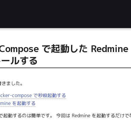
r Compose で起動した Red
トールする
書きました。
docker-compose で秒殺起動する
edmine を起動する
ocker で起動するのは簡単です。 今回は Redmine を起動