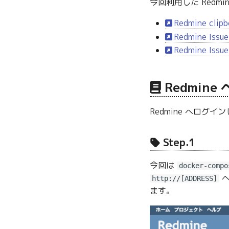
今回利用した Redm
Redmine clipb
Redmine Issue
Redmine Issue
Redmin
Redmine へログイ
Step.1
今回は
docker-compo
へ
http://[ADDRESS]
ます。