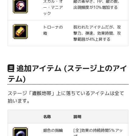
スカル・オ
敵の素早さ、HP、敵の数、
ー・マニア
出現頻度が10％増加する
ック
トローナの
呪われたアイテムだが、攻
箱
撃力、弾速、効果時間、攻
撃範囲が4%上昇する
追加アイテム (ステージ上のアイ
テム)
ステージ「遺骸地帯」上に落ちているアイテムは全て
拾います。
名称
説明
銀色の指輪
[全]効果の持続時間5％アッ