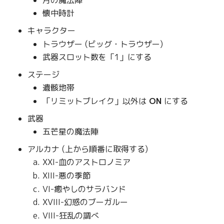
g
懐中時計
s
キャラクター
トラウザー (ビッグ・トラウザー)
e
武器スロット数を「1」にする
a
ステージ
r
遺骸地帯
c
「リミットブレイク」以外は
ON
にする
h
武器
五芒星の魔法陣
アルカナ (上から順番に取得する)
XXI-血のアストロノミア
XIII-悪の季節
VI-癒やしのサラバンド
XVIII-幻惑のブーガルー
VIII-狂乱の調べ