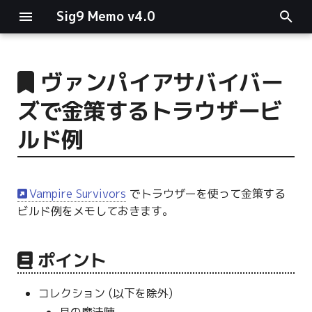
Sig9 Memo v4.0
I
n
ヴァンパイアサバイバー
main関数
i
ズで金策するトラウザービ
t
リスト関連
ルド例
i
ファイルの読み書き
a
Vampire Survivors
でトラウザーを使って金策する
ログ関連
l
ビルド例をメモしておきます。
i
条件分岐
z
ポイント
型指定
i
コレクション (以下を除外)
n
月の魔法陣