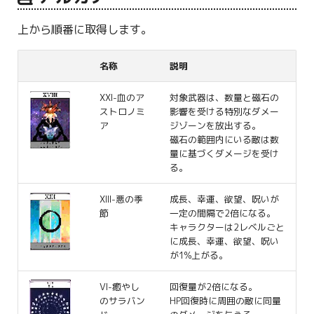
上から順番に取得します。
名称
説明
XXI-血のア
対象武器は、数量と磁石の
ストロノミ
影響を受ける特別なダメー
ア
ジゾーンを放出する。
磁石の範囲内にいる敵は数
量に基づくダメージを受け
る。
XIII-悪の季
成長、幸運、欲望、呪いが
節
一定の間隔で2倍になる。
キャラクターは2レベルごと
に成長、幸運、欲望、呪い
が1%上がる。
VI-癒やし
回復量が2倍になる。
のサラバン
HP回復時に周囲の敵に同量