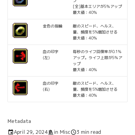
プ
[全]基本エリアが5％アップ
最大値：40％
金色の指輪
敵のスピード、ヘルス、
量、頻度を5%増加させる
最大値：40％
血の印字
毎秒のライフ回復率が0.1％
(左)
アップ。ライフ上限が5％ア
ップ
最大値：40％
血の印字
敵のスピード、ヘルス、
(右)
量、頻度を5%増加させる
最大値：40％
Metadata
April 29, 2024
in
Misc
3 min read