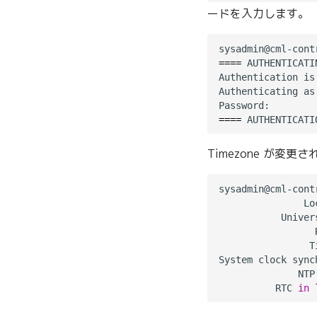
ードを入力します。
====
 AUTHENTICATI
Authentication is
Authenticating as:
====
 AUTHENTICATI
Timezone が変
sysadmin@cml-cont
               Lo
           Univer
                 
                T
System clock sync
              NTP
          RTC 
in