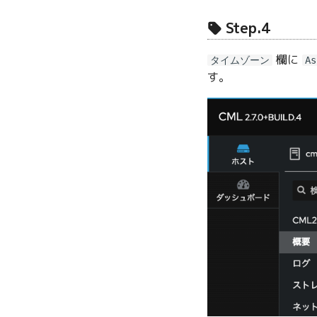
Step.4
欄に
タイムゾーン
As
す。