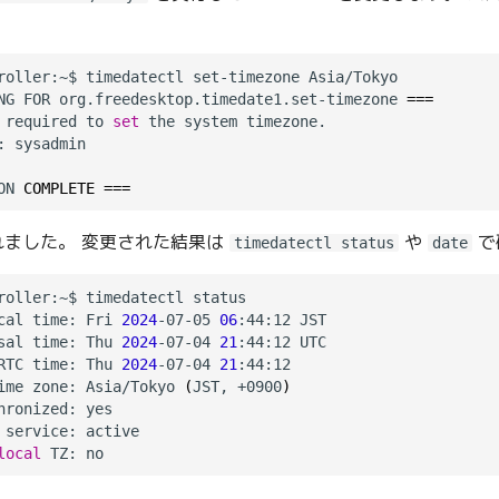
NG FOR org.freedesktop.timedate1.set-timezone 
===
 required to 
set
 the system timezone.

 sysadmin

ON 
COMPLETE
===
更されました。 変更された結果は
や
で
timedatectl status
date
roller:~$ timedatectl status

cal time: Fri 
2024
-07-05 
06
:44:12 JST

sal time: Thu 
2024
-07-04 
21
:44:12 UTC

RTC time: Thu 
2024
-07-04 
21
:44:12

ime zone: Asia/Tokyo 
(
JST, +0900
)
hronized: yes

 service: active

local