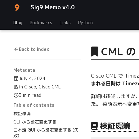
Sig9 Memo v4.0
Blog
Bookmarks
Links
Python
CML の
Back to index
Metadata
Cisco CML で 
July 4, 2024
まれる日時は Time
in
Cisco
,
Cisco CML
3 min read
詳細は後述しますが、W
た。 英語表示へ変更
Table of contents
検証環境
CLI から設定変更する
検証環境
日本語 GUI から設定変更する (失
敗)