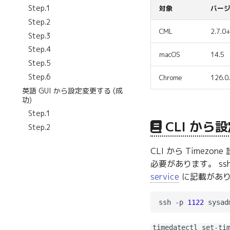
Step.1
対象
バー
Step.2
CML
2.7.0+
Step.3
Step.4
macOS
14.5
Step.5
Step.6
Chrome
126.0.
英語 GUI から設定変更する (成
功)
Step.1
CLI から
Step.2
CLI から Timez
必要があります。 ssh
service
に記載があ
ssh -p 
1122
timedatectl set-ti