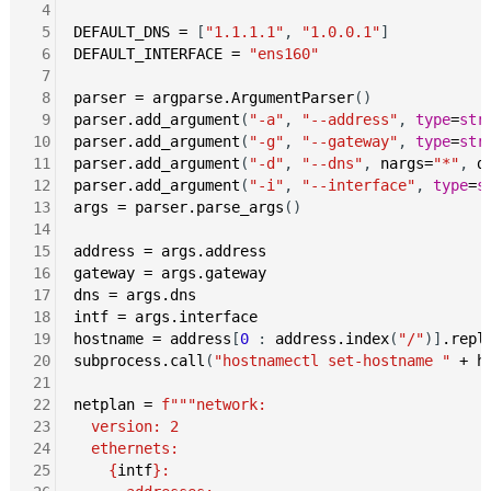
 4
 5
DEFAULT_DNS
=
 [
"1.1.1.1"
, 
"1.0.0.1"
 6
DEFAULT_INTERFACE
=
"ens160"
 7
 8
parser
=
argparse.ArgumentParser
 9
parser.add_argument
(
"-a"
, 
"--address"
, 
type
=
str
10
parser.add_argument
(
"-g"
, 
"--gateway"
, 
type
=
str
11
parser.add_argument
(
"-d"
, 
"--dns"
, 
nargs=
"*"
, 
d
12
parser.add_argument
(
"-i"
, 
"--interface"
, 
type
=
s
13
args
=
parser.parse_args
()

14
15
address
=
args.address
16
gateway
=
args.gateway
17
dns
=
args.dns
18
intf
=
args.interface
19
hostname
=
address
[
0
 : 
address.index
(
"/"
)]
.repl
20
subprocess.call
(
"hostnamectl set-hostname "
+
h
21
22
netplan
=
f"""network:
23
  version: 2
24
  ethernets:
25
    {
intf
}: