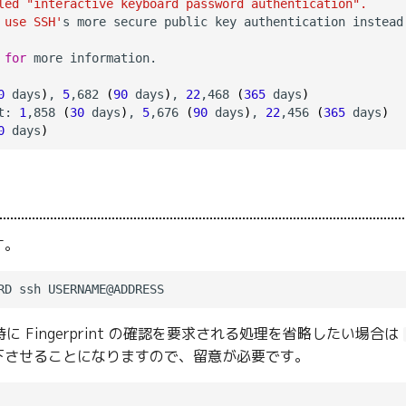
led "interactive keyboard password authentication".
 use SSH'
s more secure public key authentication instead.
for
0
 days
)
, 
5
,682 
(
90
 days
)
, 
22
,468 
(
365
 days
)
t: 
1
,858 
(
30
 days
)
, 
5
,676 
(
90
 days
)
, 
22
,456 
(
365
 days
)
0
 days
)
す。
時に Fingerprint の確認を要求される処理を省略したい場合は
下させることになりますので、留意が必要です。