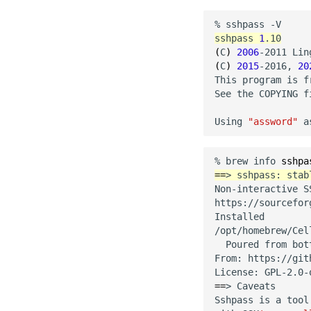
sshpass 
1
(
C
)
2006
(
C
)
2015
-2016, 
20
This program is f
See the COPYING f
Using 
"assword"
% brew info 
sshpa
==
> sshpass: stab
Non-interactive S
https://sourcefor
Installed

/opt/homebrew/Cel
  Poured from bot
From: https://git
==
> Caveats

Sshpass is a tool