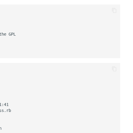
he GPL

1:41

s.rb


