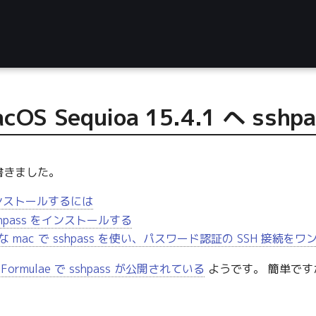
acOS Sequioa 15.4.1 へ 
書きました。
をインストールするには
sshpass をインストールする
icon な mac で sshpass を使い、パスワード認証の SSH 接
 Formulae で sshpass が公開されている
ようです。 簡単で