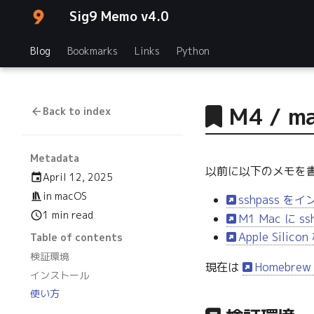
Sig9 Memo v4.0
Blog
Bookmarks
Links
Python
M4 / m
Back to index
Metadata
以前に以下のメモを
April 12, 2025
in
macOS
sshpass 
1 min read
M1 Mac に 
Apple Sil
Table of contents
検証環境
現在は
Homebrew
インストール
使い方