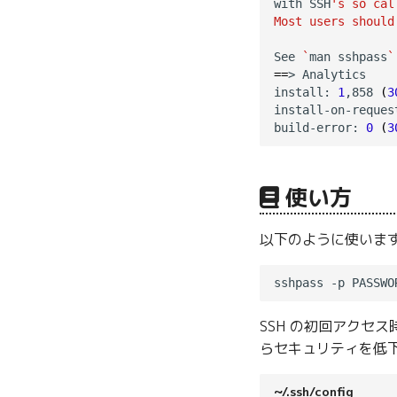
with SSH
's so cal
Most users should
See 
`
man sshpass
`
==
> Analytics

install: 
1
,858 
(
3
install-on-reques
build-error: 
0
(
3
使い方
以下のように使いま
SSH の初回アクセス
らセキュリティを低
~/.ssh/config