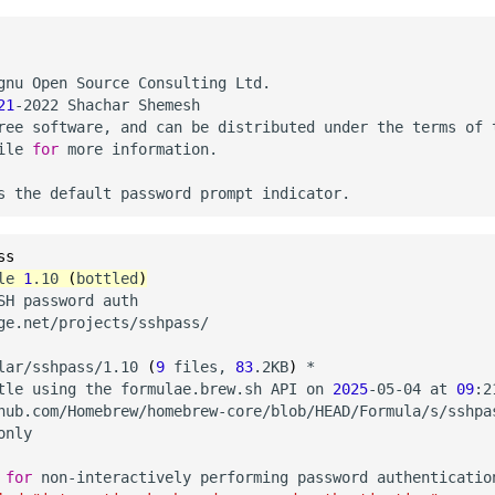
21
-2022 Shachar Shemesh

ree software, and can be distributed under the terms of t
ile 
for
 more information.

ss
le 
1
.10 
(
bottled
)
SH password auth

ge.net/projects/sshpass/

lar/sshpass/1.10 
(
9
 files, 
83
.2KB
)
 *

tle using the formulae.brew.sh API on 
2025
-05-04 at 
09
:2
hub.com/Homebrew/homebrew-core/blob/HEAD/Formula/s/sshpas
 
for
 non-interactively performing password authentication