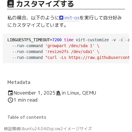
カスタマイズする
私の場合、以下のように
init-os
を実行して自分好み
にカスタマイズしています。
LIBGUESTFS_TIMEOUT=
7200
time
 virt-customize -v -x -a
  --run-command 
'growpart /dev/sda 1'
\
  --run-command 
'resize2fs /dev/sda1'
\
  --run-command 
"curl -Ls https://raw.githubusercont
Metadata
November 1, 2025
in
Linux
,
QEMU
1 min read
Table of contents
検証環境
Ubuntu24.04のqcow2イメージサイズ