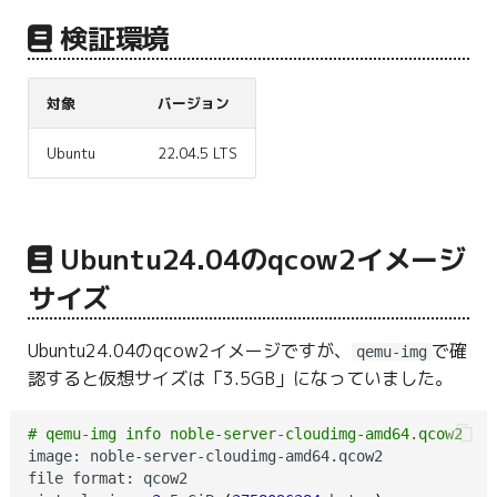
g
検証環境
s
e
対象
バージョン
a
Ubuntu
22.04.5 LTS
r
c
Ubuntu24.04のqcow2イメージ
h
サイズ
Ubuntu24.04のqcow2イメージですが、
で確
qemu-img
認すると仮想サイズは「3.5GB」になっていました。
# qemu-img info noble-server-cloudimg-amd64.qcow2
image: noble-server-cloudimg-amd64.qcow2

file format: qcow2
