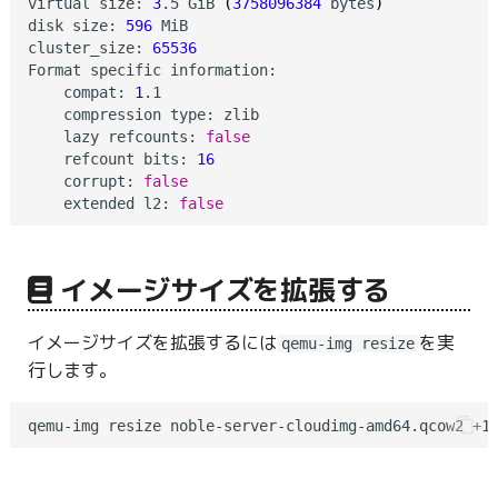
virtual size: 
3
.5 GiB 
(
3758096384
 bytes
)
disk size: 
596
 MiB

cluster_size: 
65536
Format specific information:

    compat: 
1
.1

    compression type: zlib

    lazy refcounts: 
false
    refcount bits: 
16
    corrupt: 
false
    extended l2: 
false
イメージサイズを拡張する
イメージサイズを拡張するには
を実
qemu-img resize
行します。