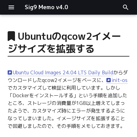
Sig9 Memo v4.0
I
n
Ubuntuのqcow2イメー
main関数
i
ジサイズを拡張する
t
リスト関連
i
ファイルの読み書き
Ubuntu Cloud Images 24.04 LTS Daily Build
からダ
a
ウンロードしたqcow2イメージをベースに、
init-os
ログ関連
l
でカスタマイズして検証に利用しています。しかし
「Dockerをインストールする」という手順を追加した
i
条件分岐
ところ、ストレージの消費量が1GB以上増えてしまっ
z
たようで、カスタマイズ時にエラーが発生するように
型指定
なってしまいました。イメージサイズを拡張すること
i
で回避しましたので、その手順をメモしておきます。
n