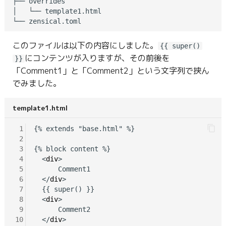
├── overrides

│   └── template1.html

このファイルは以下の内容にしました。
{{ super()
にコンテンツが入りますが、その前後を
}}
「Comment1」と「Comment2」という文字列で挟ん
でみました。
template1.html
 1
{% extends "base.html" %}

 2
 3
{% block content %}

 4
  <
div
>

 5
      Comment1

 6
  </
div
>

 7
  {{ super() }}

 8
  <
div
>

 9
      Comment2

10
  </
div
>
