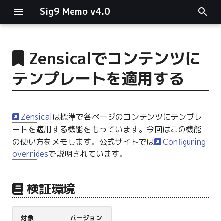
Sig9 Memo v4.0
I
n
Zensicalでコンテンツに
main関数
i
テンプレートを適用する
t
リスト関連
i
ファイルの読み書き
Zensical
は標準で各ページのコンテンツにテンプレ
a
ートを適用する機能をもっています。今回はこの機能
ログ関連
l
の使い方をメモします。公式サイトでは
Configuring
overrides
で説明されています。
i
条件分岐
z
検証環境
型指定
i
n
対象
バージョン