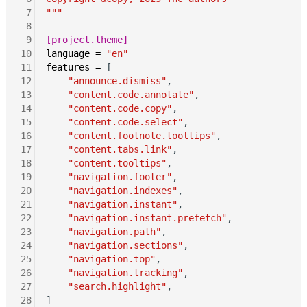
 7
"""
 8
 9
[project.theme]
10
language
=
"en"
11
features
=
 [

12
"announce.dismiss"
,

13
"content.code.annotate"
,

14
"content.code.copy"
,

15
"content.code.select"
,

16
"content.footnote.tooltips"
,

17
"content.tabs.link"
,

18
"content.tooltips"
,

19
"navigation.footer"
,

20
"navigation.indexes"
,

21
"navigation.instant"
,

22
"navigation.instant.prefetch"
,

23
"navigation.path"
,

24
"navigation.sections"
,

25
"navigation.top"
,

26
"navigation.tracking"
,

27
"search.highlight"
,

28