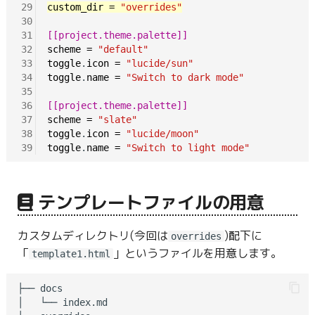
29
custom_dir
=
"overrides"
30
31
[[project.theme.palette]]
32
scheme
=
"default"
33
toggle
.
icon
=
"lucide/sun"
34
toggle
.
name
=
"Switch to dark mode"
35
36
[[project.theme.palette]]
37
scheme
=
"slate"
38
toggle
.
icon
=
"lucide/moon"
39
toggle
.
name
=
"Switch to light mode"
テンプレートファイルの用意
カスタムディレクトリ(今回は
)配下に
overrides
「
」というファイルを用意します。
template1.html
├── docs

│   └── index.md
