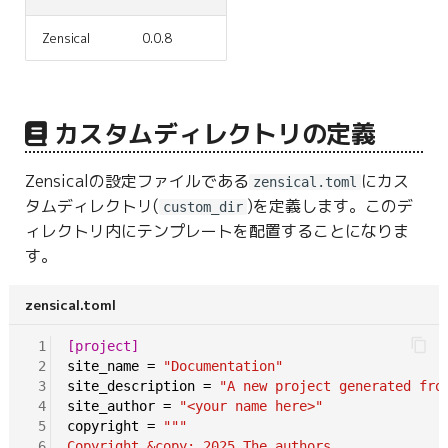
g
Zensical
0.0.8
s
e
a
カスタムディレクトリの定義
r
Zensicalの設定ファイルである
にカス
zensical.toml
c
タムディレクトリ(
)を定義します。このデ
custom_dir
ィレクトリ内にテンプレートを配置することになりま
h
す。
zensical.toml
 1
[project]
 2
site_name
=
"Documentation"
 3
site_description
=
"A new project generated fro
 4
site_author
=
"<your name here>"
 5
copyright
=
"""
 6
Copyright &copy; 2025 The authors