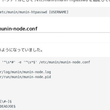
munin-node.conf
のようになっていました。
 '^\s*#' -e '^\s*$' /etc/munin/munin-node.conf

r/log/munin/munin-node.log

r/run/munin/munin-node.pid

[\#~]$

DEADJOE$
