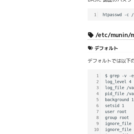
1
/etc/munin/
デフォルト
デフォルトでは以下
 1
$ grep -v -e
 2
log_level 4

 3
log_file /va
 4
pid_file /va
 5
background 1

 6
setsid 1

 7
user root

 8
group root

 9
ignore_file 
10
ignore_file 