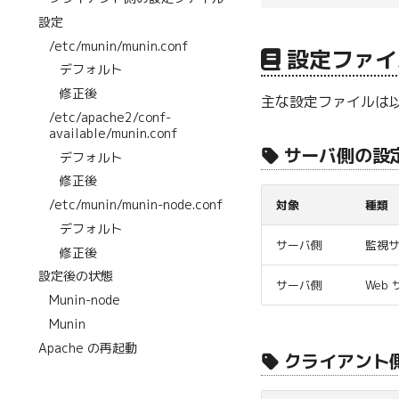
設定
/etc/munin/munin.conf
設定ファイ
デフォルト
修正後
主な設定ファイルは以
/etc/apache2/conf-
available/munin.conf
サーバ側の設
デフォルト
修正後
/etc/munin/munin-node.conf
対象
種類
デフォルト
サーバ側
監視
修正後
設定後の状態
サーバ側
Web
Munin-node
Munin
Apache の再起動
クライアント