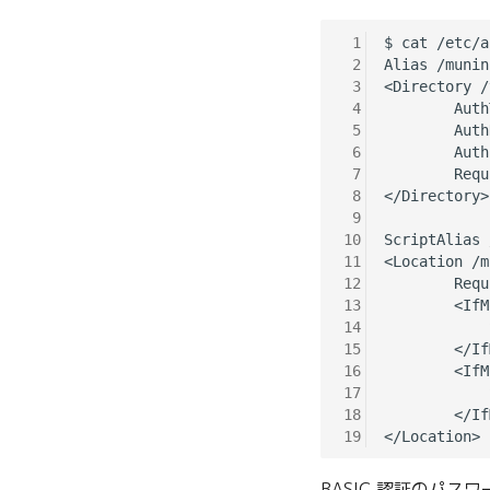
 1
$ cat /etc/a
 2
Alias /munin
 3
<Directory /
 4
        Auth
 5
        Auth
 6
        Auth
 7
        Requ
 8
</Directory>

 9
10
ScriptAlias 
11
<Location /m
12
        Requ
13
        <IfM
14
            
15
        </If
16
        <IfM
17
            
18
        </If
19
BASIC 認証のパスワー