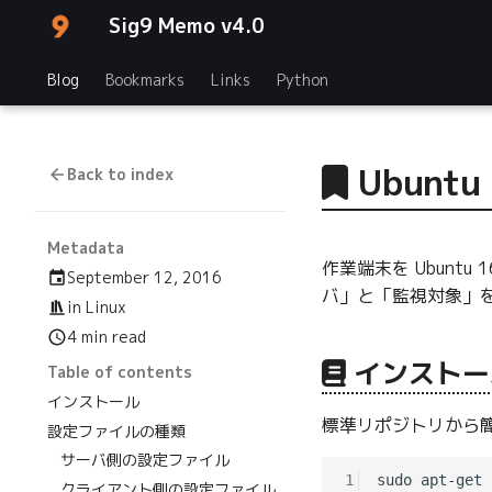
Sig9 Memo v4.0
Blog
Bookmarks
Links
Python
Ubunt
Back to index
Metadata
作業端末を Ubunt
September 12, 2016
バ」と「監視対象」を兼
in
Linux
4 min read
インストー
Table of contents
インストール
標準リポジトリから
設定ファイルの種類
サーバ側の設定ファイル
1
クライアント側の設定ファイル