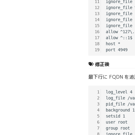
11
ignore_file 
12
ignore_file %
13
ignore_file 
14
ignore_file 
15
ignore_file 
16
allow ^127\.
17
allow ^::1$

18
host *

19
修正後
最下行に FQDN を
 1
log_level 4

 2
log_file /va
 3
pid_file /va
 4
background 1

 5
setsid 1

 6
user root

 7
group root

 8
ignore_file 