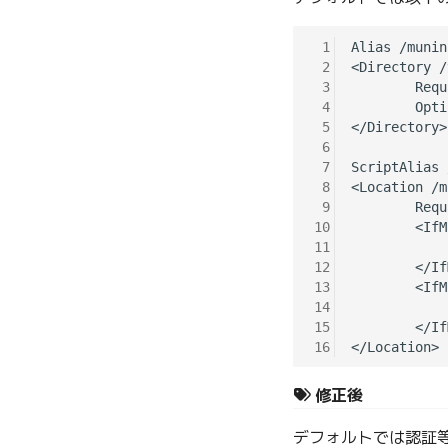
 1
Alias /munin
 2
<Directory /
 3
        Requ
 4
        Opti
 5
</Directory>

 6
 7
ScriptAlias 
 8
<Location /m
 9
        Requ
10
        <IfM
11
            
12
        </If
13
        <IfM
14
            
15
        </If
16
修正後
デフォルトでは認証等