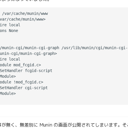
 /var/cache/munin/www

var/cache/munin/www>

ire local

ons None

/munin-cgi/munin-cgi-graph /usr/lib/munin/cgi/munin-cgi-g
unin-cgi/munin-cgi-graph>

ire local

odule mod_fcgid.c>

SetHandler fcgid-script

Module>

odule !mod_fcgid.c>

SetHandler cgi-script

Module>

が無く、無差別に Munin の画面が公開されてしまいます。そこ