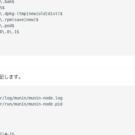
\.bak$

$

\.dpkg-(tmp|new|old|dist)$

\.rpm(save|new)$

\.pod$

0\.0\.1$

追記します。
r/log/munin/munin-node.log

r/run/munin/munin-node.pid

[\#~]$
