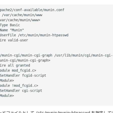
pache2/conf-available/munin.conf

 /var/cache/munin/www

var/cache/munin/www>

Type Basic

Name "Munin"

UserFile /etc/munin/munin-htpasswd

ire valid-user

/munin-cgi/munin-cgi-graph /usr/lib/munin/cgi/munin-cgi-g
unin-cgi/munin-cgi-graph>

ire all granted

odule mod_fcgid.c>

SetHandler fcgid-script

Module>

odule !mod_fcgid.c>

SetHandler cgi-script

Module>

ドファイルとして /etc/munin/munin-htpasswd を指定し