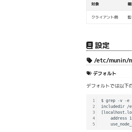
対象
種
クライアント側
監
設定
/etc/munin/
デフォルト
デフォルトでは以下
1
$ grep -v -e 
2
includedir /e
3
[localhost.lo
4
    address 1
5