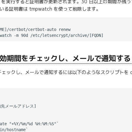
o renew を実行すると証明書が更新されます。30 日以上の期
いる証明書は tmpwatch を使って削除します。
ME]/certbot/certbot-auto renew

効期間をチェックし、メールで通知する
ェックし、メールで通知するには以下のようなスクリプトを c
通知先メールアドレス]

ate "+%Y/%m/%d %H:%M:%S"`

in/hostname`
