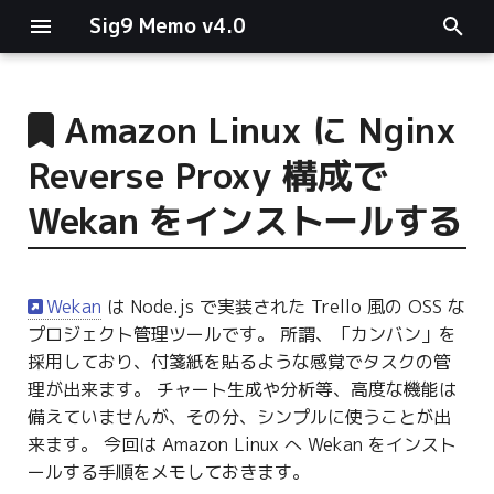
Sig9 Memo v4.0
I
n
Amazon Linux に Nginx
main関数
i
Reverse Proxy 構成で
t
リスト関連
Wekan をインストールする
i
ファイルの読み書き
a
Wekan
は Node.js で実装された Trello 風の OSS な
ログ関連
l
プロジェクト管理ツールです。 所謂、「カンバン」を
i
採用しており、付箋紙を貼るような感覚でタスクの管
条件分岐
理が出来ます。 チャート生成や分析等、高度な機能は
z
備えていませんが、その分、シンプルに使うことが出
型指定
i
来ます。 今回は Amazon Linux へ Wekan をインスト
n
ールする手順をメモしておきます。