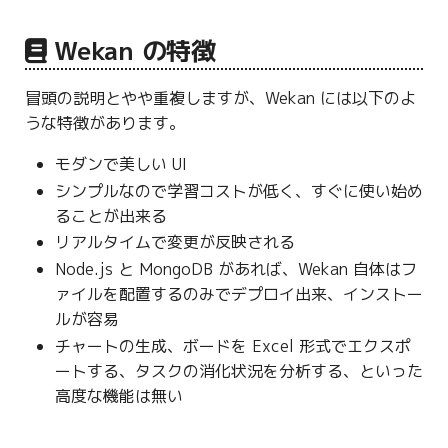
g
Wekan の特徴
s
e
冒頭の説明とやや重複しますが、Wekan には以下のよ
うな特徴があります。
a
r
モダンで美しい UI
シンプルなので学習コストが低く、すぐに使い始め
c
ることが出来る
h
リアルタイムで変更が反映される
Node.js と MongoDB があれば、Wekan 自体はフ
ァイルを配置するのみでデプロイ出来、インストー
ルが容易
チャートの生成、ボードを Excel 形式でエクスポ
ートする、タスクの消化状況を分析する、といった
高度な機能は無い