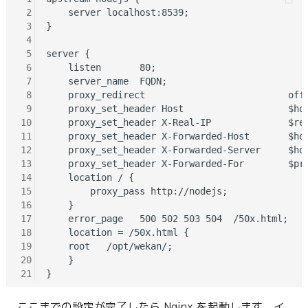
 2
    server localhost:8539;

 3
}

 4
 5
server {

 6
    listen       80;

 7
    server_name  FQDN;

 8
    proxy_redirect                          off;
 9
    proxy_set_header Host                   $hos
10
    proxy_set_header X-Real-IP              $rem
11
    proxy_set_header X-Forwarded-Host       $hos
12
    proxy_set_header X-Forwarded-Server     $hos
13
    proxy_set_header X-Forwarded-For        $pro
14
    location / {

15
        proxy_pass http://nodejs;

16
    }

17
    error_page   500 502 503 504  /50x.html;

18
    location = /50x.html {  

19
    root   /opt/wekan/;

20
    }

21
ここまでの設定が完了したら Nginx を起動します。イ