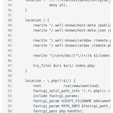
34
    location ~ ^/(?:\.htaccess|data|config|db_st
35
                deny all;

36
    }

37
38
    location / {

39
        rewrite ^/.well-known/host-meta /public.
40
        rewrite ^/.well-known/host-meta.json /pu
41
42
        rewrite ^/.well-known/carddav /remote.ph
43
        rewrite ^/.well-known/caldav /remote.php
44
45
        rewrite ^(/core/doc/[^\/]+/)$ $1/index.h
46
47
        try_files $uri $uri/ index.php;

48
    }

49
50
    location ~ \.php(?:$|/) {

51
        root           /var/www/owncloud;

52
        fastcgi_split_path_info ^(.+\.php)(/.+)$
53
        include fastcgi_params;

54
        fastcgi_param SCRIPT_FILENAME $document_
55
        fastcgi_param PATH_INFO $fastcgi_path_in
56
        fastcgi_pass php-handler;
