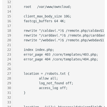
12
13
    root   /var/www/owncloud;

14
15
    client_max_body_size 10G;

16
    fastcgi_buffers 64 4K;

17
18
    rewrite ^/caldav(.*)$ /remote.php/caldav$1 r
19
    rewrite ^/carddav(.*)$ /remote.php/carddav$1
20
    rewrite ^/webdav(.*)$ /remote.php/webdav$1 r
21
22
    index index.php;

23
    error_page 403 /core/templates/403.php;

24
    error_page 404 /core/templates/404.php;

25
26
27
    location = /robots.txt {

28
            allow all;

29
            log_not_found off;

30
            access_log off;

31
    }

32
33