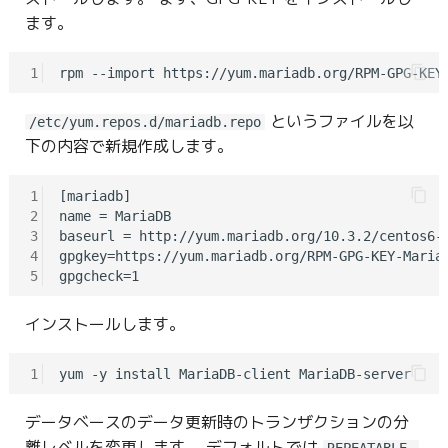
g
ます。
s
1
e
というファイルを以
a
/etc/yum.repos.d/mariadb.repo
下の内容で新規作成します。
r
c
1
[mariadb]

2
name = MariaDB

h
3
baseurl = http://yum.mariadb.org/10.3.2/centos6-a
4
gpgkey=https://yum.mariadb.org/RPM-GPG-KEY-MariaD
5
インストールします。
1
データベースのデータ更新時のトランザクションの分
離レベルを変更します。 デフォルトでは