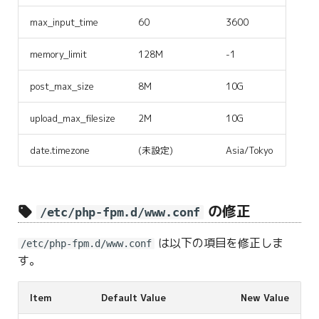
max_input_time
60
3600
memory_limit
128M
-1
post_max_size
8M
10G
upload_max_filesize
2M
10G
date.timezone
(未設定)
Asia/Tokyo
の修正
/etc/php-fpm.d/www.conf
は以下の項目を修正しま
/etc/php-fpm.d/www.conf
す。
Item
Default Value
New Value