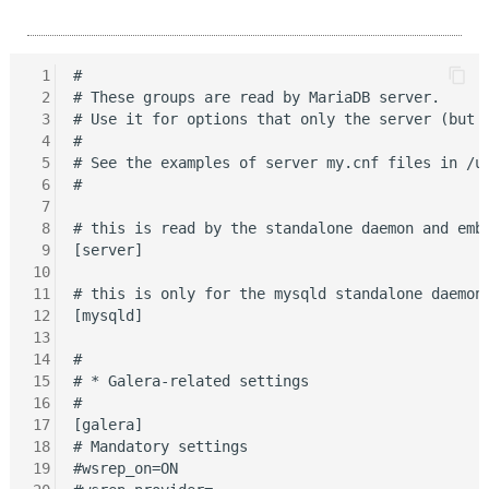
 1
#

 2
# These groups are read by MariaDB server.

 3
# Use it for options that only the server (but n
 4
#

 5
# See the examples of server my.cnf files in /us
 6
#

 7
 8
# this is read by the standalone daemon and embe
 9
[server]

10
11
# this is only for the mysqld standalone daemon

12
[mysqld]

13
14
#

15
# * Galera-related settings

16
#

17
[galera]

18
# Mandatory settings

19
#wsrep_on=ON
