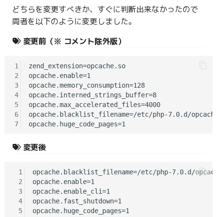
どちらを変更すべきか、すぐに判断出来なかったので
両者を以下のように変更しました。
変更前（※ コメント除外版）
1
zend_extension=opcache.so

2
opcache.enable=1

3
opcache.memory_consumption=128

4
opcache.interned_strings_buffer=8

5
opcache.max_accelerated_files=4000

6
opcache.blacklist_filename=/etc/php-7.0.d/opcache
7
変更後
 1
opcache.blacklist_filename=/etc/php-7.0.d/opcach
 2
opcache.enable=1

 3
opcache.enable_cli=1

 4
opcache.fast_shutdown=1

 5
opcache.huge_code_pages=1
