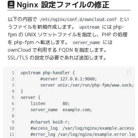
Nginx 設定ファイルの修正
以下の内容で
とい
/etc/nginx/conf.d/owncloud.conf
うファイルを新規作成します。
には php-
upstream
fpm の UNIX ソケットファイルを指定し、PHP の処理
を php-fpm へ転送します。
には
server_name
ownCloud で利用する FQDN を指定します。
SSL/TLS の設定が必要であれば追加します。
 1
upstream php-handler {

 2
        #server 127.0.0.1:9000;

 3
        server unix:/var/run/php-fpm/www.sock;

 4
}

 5
server {

 6
    listen       80;

 7
    server_name  example.com;

 8
 9
    #charset koi8-r;

10
    #access_log  /var/log/nginx/example.access.l
11
    #error_log /var/log/nginx/example.error.log;