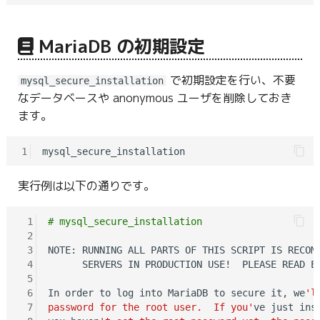
MariaDB の初期設定
で初期設定を行い、不要
mysql_secure_installation
なデータベースや anonymous ユーザを削除しておき
ます。
1
実行例は以下の通りです。
 1
# mysql_secure_installation
 2
 3
NOTE: RUNNING ALL PARTS OF THIS SCRIPT IS RECOMM
 4
      SERVERS IN PRODUCTION USE!  PLEASE READ EA
 5
 6
In order to log into MariaDB to secure it, we
'l
 7
password for the root user.  If you'
ve just inst