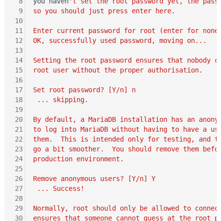
 8
you haven
't set the root password yet, the pass
 9
so you should just press enter here.
10
11
Enter current password for root (enter for none
12
OK, successfully used password, moving on...
13
14
Setting the root password ensures that nobody c
15
root user without the proper authorisation.
16
17
Set root password? [Y/n] n
18
 ... skipping.
19
20
By default, a MariaDB installation has an anony
21
to log into MariaDB without having to have a us
22
them.  This is intended only for testing, and t
23
go a bit smoother.  You should remove them befo
24
production environment.
25
26
Remove anonymous users? [Y/n] Y
27
 ... Success!
28
29
Normally, root should only be allowed to connec
30
ensures that someone cannot guess at the root p