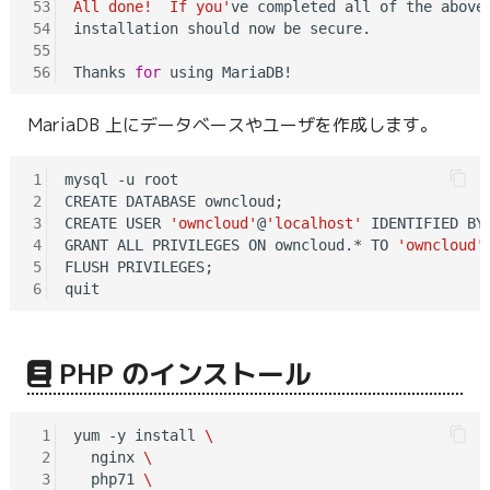
53
All done!  If you'
ve completed all of the above 
54
installation should now be secure.

55
56
Thanks 
for
MariaDB 上にデータベースやユーザを作成します。
1
mysql -u root

2
CREATE DATABASE owncloud;

3
CREATE USER 
'owncloud'
@
'localhost'
 IDENTIFIED BY
4
GRANT ALL PRIVILEGES ON owncloud.* TO 
'owncloud'
5
FLUSH PRIVILEGES;

6
PHP のインストール
 1
yum -y install 
\
 2
  nginx 
\
 3
  php71 
\