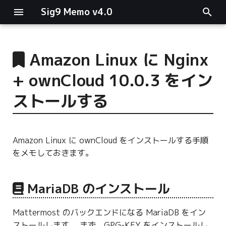
Sig9 Memo v4.0
I
n
Amazon Linux に Nginx
main関数
i
+ ownCloud 10.0.3 をイン
t
リスト関連
ストールする
i
ファイルの読み書き
a
Amazon Linux に ownCloud をインストールする手順
ログ関連
l
をメモしておきます。
i
条件分岐
z
MariaDB のインストール
型指定
i
Mattermost のバックエンドになる MariaDB をイン
n
ストールします。 まず、GPG-KEY をインストールし