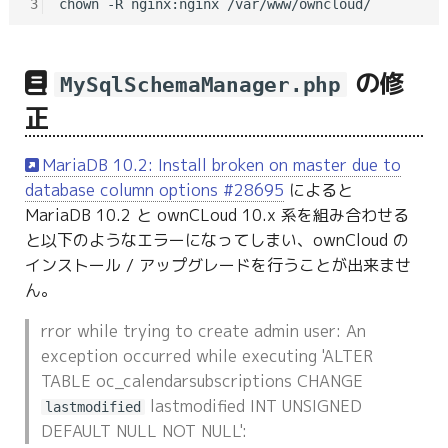
3
の修
MySqlSchemaManager.php
正
MariaDB 10.2: Install broken on master due to
database column options #28695
によると
MariaDB 10.2 と ownCLoud 10.x 系を組み合わせる
と以下のようなエラーになってしまい、ownCloud の
インストール / アップグレードを行うことが出来ませ
ん。
rror while trying to create admin user: An
exception occurred while executing 'ALTER
TABLE oc_calendarsubscriptions CHANGE
lastmodified INT UNSIGNED
lastmodified
DEFAULT NULL NOT NULL':