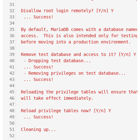
31
32
Disallow root login remotely? [Y/n] Y
33
 ... Success!
34
35
By default, MariaDB comes with a database named
36
access.  This is also intended only for testing
37
before moving into a production environment.
38
39
Remove test database and access to it? [Y/n] Y
40
 - Dropping test database...
41
 ... Success!
42
 - Removing privileges on test database...
43
 ... Success!
44
45
Reloading the privilege tables will ensure that
46
will take effect immediately.
47
48
Reload privilege tables now? [Y/n] Y
49
 ... Success!
50
51
Cleaning up...
52